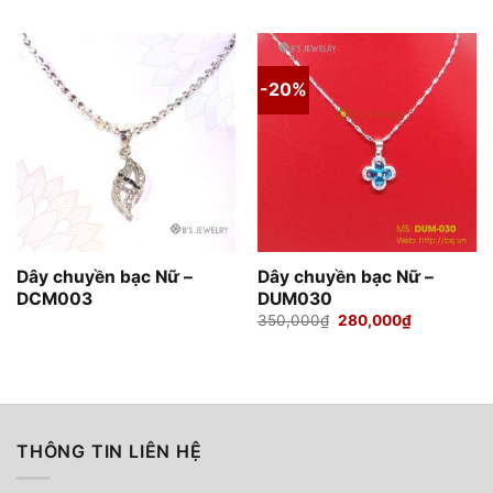
là:
tại
500,000₫.
là:
420,000₫.
-20%
Dây chuyền bạc Nữ –
Dây chuyền bạc Nữ –
DCM003
DUM030
Giá
Giá
350,000
₫
280,000
₫
gốc
hiện
là:
tại
350,000₫.
là:
280,000₫.
THÔNG TIN LIÊN HỆ