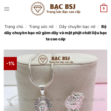
Chuyển
đến
0
nội
dung
Trang chủ
/
Trang sức nữ
/
Dây chuyền bạc nữ
/
Bộ
dây chuyền bạc nữ gồm dây và mặt phật chất liệu bạc
ta cao cấp
-1%