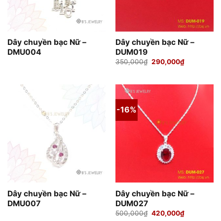
Dây chuyền bạc Nữ –
Dây chuyền bạc Nữ –
DMU004
DUM019
Giá
Giá
350,000
₫
290,000
₫
gốc
hiện
là:
tại
350,000₫.
là:
290,000₫.
-16%
Dây chuyền bạc Nữ –
Dây chuyền bạc Nữ –
DMU007
DUM027
Giá
Giá
500,000
₫
420,000
₫
gốc
hiện