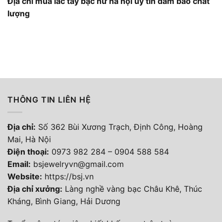
Địa chỉ mua lắc tay bạc nữ hà nội uy tín đảm bảo chất
lượng
THÔNG TIN LIÊN HỆ
Địa chỉ:
Số 362 Bùi Xương Trạch, Định Công, Hoàng
Mai, Hà Nội
Điện thoại
:
0973 982 284
–
0904 588 584
Email:
bsjewelryvn@gmail.com
Website:
https://bsj.vn
Địa chỉ xưởng:
Làng nghề vàng bạc Châu Khê, Thúc
Kháng, Bình Giang, Hải Dương