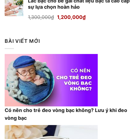
Lắc bạc cho bé gái chất liệu bạc ta cao cấp
là:
tại
sự lựa chọn hoàn hảo
1,600,000₫.
là:
1,500,000₫.
Giá
Giá
1,300,000
₫
1,200,000
₫
gốc
hiện
là:
tại
1,300,000₫.
là:
BÀI VIẾT MỚI
1,200,000₫.
Có nên cho trẻ đeo vòng bạc không? Lưu ý khi đeo
vòng bạc