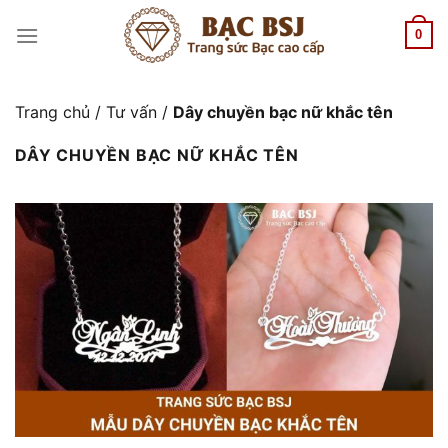
Chuyển
đến
0
nội
dung
Trang chủ
/
Tư vấn
/
Dây chuyền bạc nữ khắc tên
DÂY CHUYỀN BẠC NỮ KHẮC TÊN