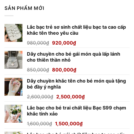
SẢN PHẨM MỚI
Lắc bạc trẻ sơ sinh chất liệu bạc ta cao cấp
khắc tên theo yêu cầu
Giá
Giá
980,000
₫
920,000
₫
gốc
hiện
Dây chuyền cho bé gái món quà lấp lánh
là:
tại
cho thiên thần nhỏ
980,000₫.
là:
920,000₫.
Giá
Giá
850,000
₫
800,000
₫
gốc
hiện
Dây chuyền khắc tên cho bé món quà tặng
là:
tại
bé đầy ý nghĩa
850,000₫.
là:
800,000₫.
Giá
Giá
2,600,000
₫
2,500,000
₫
gốc
hiện
Lắc bạc cho bé trai chất liệu Bạc S99 chạm
là:
tại
khắc tinh xảo
2,600,000₫.
là:
2,500,000₫.
Giá
Giá
1,600,000
₫
1,500,000
₫
gốc
hiện