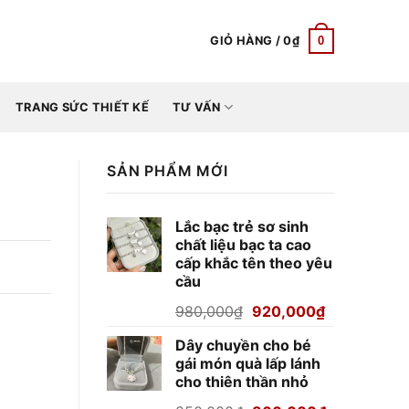
0
GIỎ HÀNG /
0
₫
TRANG SỨC THIẾT KẾ
TƯ VẤN
SẢN PHẨM MỚI
Lắc bạc trẻ sơ sinh
chất liệu bạc ta cao
cấp khắc tên theo yêu
cầu
Giá
Giá
980,000
₫
920,000
₫
gốc
hiện
Dây chuyền cho bé
là:
tại
gái món quà lấp lánh
980,000₫.
là:
cho thiên thần nhỏ
920,000₫.