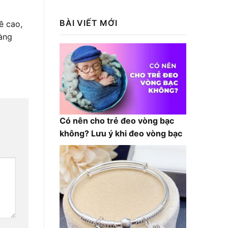
là:
tại
1,300,000₫.
là:
BÀI VIẾT MỚI
ề cao,
1,200,000₫.
àng
Có nên cho trẻ đeo vòng bạc
không? Lưu ý khi đeo vòng bạc