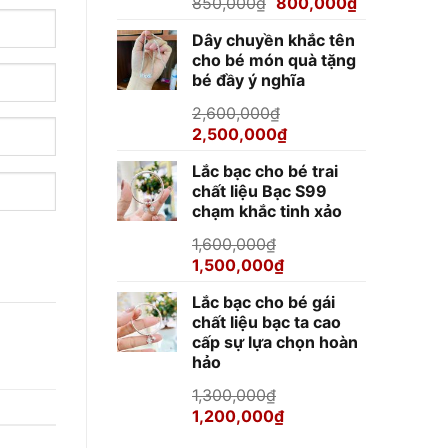
Giá
Giá
850,000
₫
800,000
₫
gốc
hiện
Dây chuyền khắc tên
là:
tại
cho bé món quà tặng
850,000₫.
là:
bé đầy ý nghĩa
800,000₫.
2,600,000
₫
Giá
Giá
2,500,000
₫
gốc
hiện
Lắc bạc cho bé trai
là:
tại
chất liệu Bạc S99
2,600,000₫.
là:
chạm khắc tinh xảo
2,500,000₫.
1,600,000
₫
Giá
Giá
1,500,000
₫
gốc
hiện
Lắc bạc cho bé gái
là:
tại
chất liệu bạc ta cao
1,600,000₫.
là:
cấp sự lựa chọn hoàn
1,500,000₫.
hảo
1,300,000
₫
Giá
Giá
1,200,000
₫
gốc
hiện