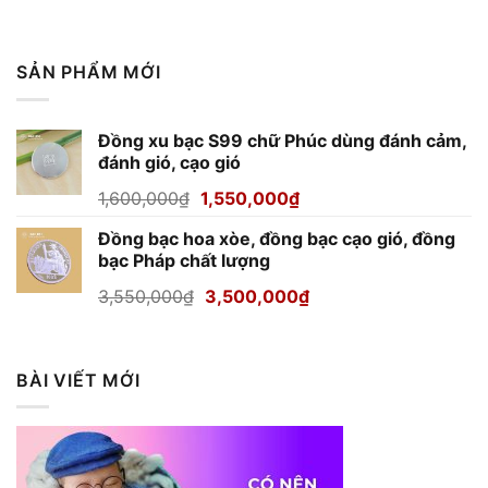
SẢN PHẨM MỚI
Đồng xu bạc S99 chữ Phúc dùng đánh cảm,
đánh gió, cạo gió
Giá
Giá
1,600,000
₫
1,550,000
₫
gốc
hiện
Đồng bạc hoa xòe, đồng bạc cạo gió, đồng
là:
tại
bạc Pháp chất lượng
1,600,000₫.
là:
1,550,000₫.
Giá
Giá
3,550,000
₫
3,500,000
₫
gốc
hiện
là:
tại
3,550,000₫.
là:
BÀI VIẾT MỚI
3,500,000₫.