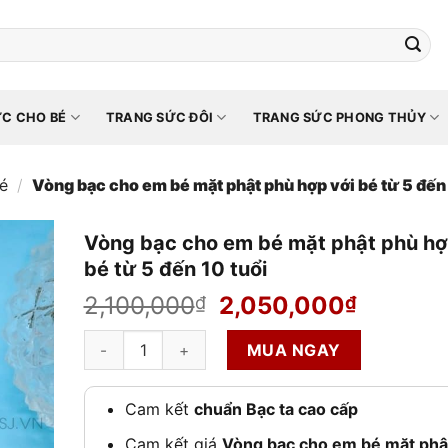
C CHO BÉ
TRANG SỨC ĐÔI
TRANG SỨC PHONG THỦY
é
/
Vòng bạc cho em bé mặt phật phù hợp với bé từ 5 đến 
Vòng bạc cho em bé mặt phật phù hợ
bé từ 5 đến 10 tuổi
Giá
Giá
2,100,000
2,050,000
₫
₫
gốc
hiện
Vòng bạc cho em bé mặt phật phù hợp với bé từ 5 đến
là:
tại
MUA NGAY
2,100,000₫.
là:
2,050,
Cam kết
chuẩn Bạc ta cao cấp
Cam kết giá
Vòng bạc cho em bé mặt phậ