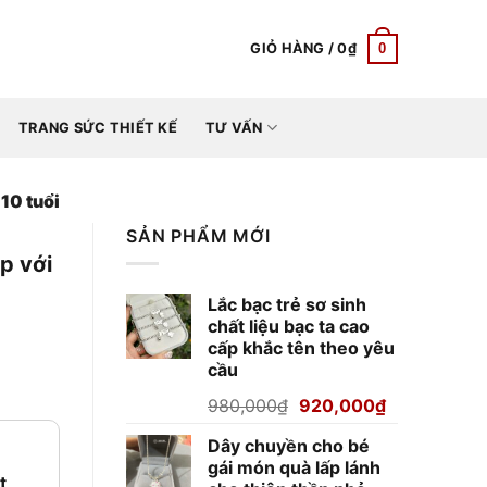
0
GIỎ HÀNG /
0
₫
TRANG SỨC THIẾT KẾ
TƯ VẤN
10 tuổi
SẢN PHẨM MỚI
p với
Lắc bạc trẻ sơ sinh
chất liệu bạc ta cao
cấp khắc tên theo yêu
cầu
 10 tuổi số lượng
Giá
Giá
980,000
₫
920,000
₫
gốc
hiện
000₫.
Dây chuyền cho bé
là:
tại
gái món quà lấp lánh
980,000₫.
là:
t