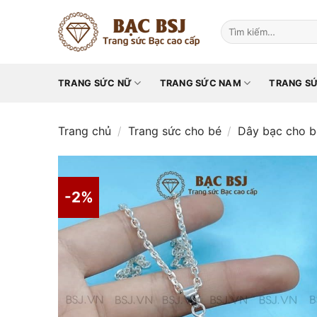
Chuyển
đến
Tìm
kiếm:
nội
dung
TRANG SỨC NỮ
TRANG SỨC NAM
TRANG SỨ
Trang chủ
/
Trang sức cho bé
/
Dây bạc cho b
-2%