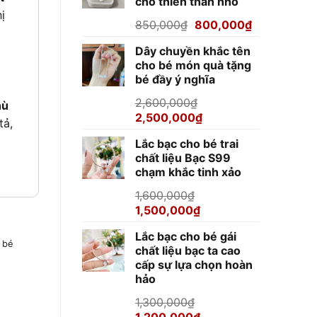
cho thiên thần nhỏ
920,000₫.
ị
Giá
Giá
850,000
₫
800,000
₫
gốc
hiện
Dây chuyền khắc tên
là:
tại
cho bé món quà tặng
850,000₫.
là:
bé đầy ý nghĩa
800,000₫.
2,600,000
₫
hù
Giá
Giá
2,500,000
₫
tả,
gốc
hiện
Lắc bạc cho bé trai
là:
tại
chất liệu Bạc S99
2,600,000₫.
là:
chạm khắc tinh xảo
2,500,000₫.
1,600,000
₫
Giá
Giá
1,500,000
₫
gốc
hiện
Lắc bạc cho bé gái
là:
tại
 bé
chất liệu bạc ta cao
1,600,000₫.
là:
cấp sự lựa chọn hoàn
1,500,000₫.
hảo
1,300,000
₫
Giá
Giá
1,200,000
₫