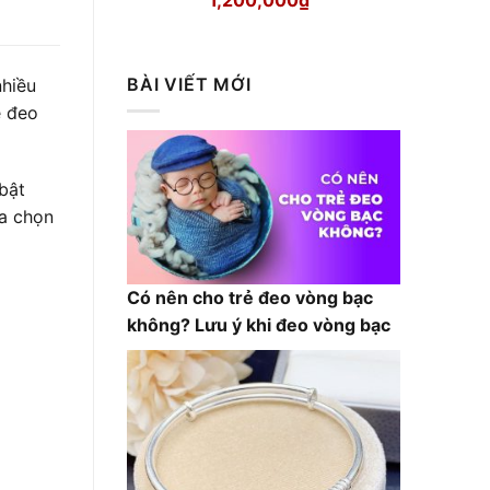
gốc
hiện
là:
tại
1,300,000₫.
là:
BÀI VIẾT MỚI
nhiều
1,200,000₫.
é đeo
bật
ựa chọn
Có nên cho trẻ đeo vòng bạc
không? Lưu ý khi đeo vòng bạc