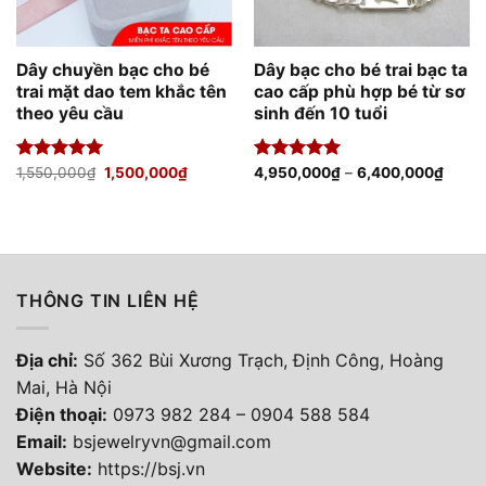
Dây chuyền bạc cho bé
Dây bạc cho bé trai bạc ta
trai mặt dao tem khắc tên
cao cấp phù hợp bé từ sơ
theo yêu cầu
sinh đến 10 tuổi
Giá
Giá
Được xếp
1,550,000
₫
1,500,000
₫
Được xếp
4,950,000
₫
–
6,400,000
₫
gốc
hiện
hạng
5.00
hạng
5.00
là:
tại
5 sao
5 sao
1,550,000₫.
là:
1,500,000₫.
THÔNG TIN LIÊN HỆ
Địa chỉ:
Số 362 Bùi Xương Trạch, Định Công, Hoàng
Mai, Hà Nội
Điện thoại
:
0973 982 284
–
0904 588 584
Email:
bsjewelryvn@gmail.com
Website:
https://bsj.vn