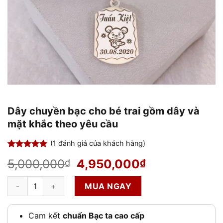
Dây chuyền bạc cho bé trai gồm dây và
mặt khắc theo yêu cầu
(
1
đánh giá của khách hàng)
5.00
1
trên 5
Giá
Giá
5,000,000
4,950,000
₫
₫
dựa trên
đánh giá
gốc
hiện
Dây chuyền bạc cho bé trai gồm dây và mặt khắc theo yêu cầu 
là:
tại
MUA NGAY
5,000,000₫.
là:
4,950,000₫.
Cam kết
chuẩn Bạc ta cao cấp