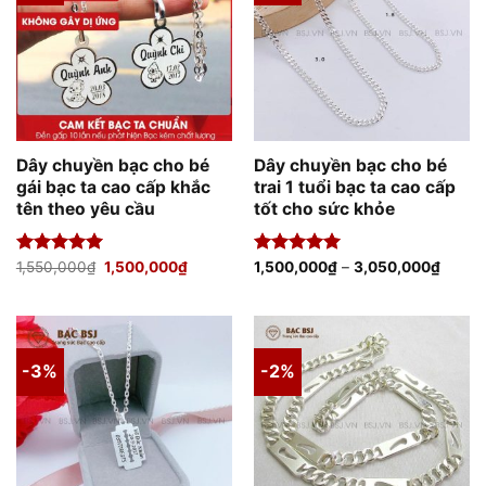
Dây chuyền bạc cho bé
Dây chuyền bạc cho bé
gái bạc ta cao cấp khắc
trai 1 tuổi bạc ta cao cấp
tên theo yêu cầu
tốt cho sức khỏe
Giá
Giá
Được xếp
1,550,000
₫
1,500,000
₫
Được xếp
1,500,000
₫
–
3,050,000
₫
gốc
hiện
hạng
5.00
hạng
5.00
là:
tại
5 sao
5 sao
1,550,000₫.
là:
1,500,000₫.
-3%
-2%