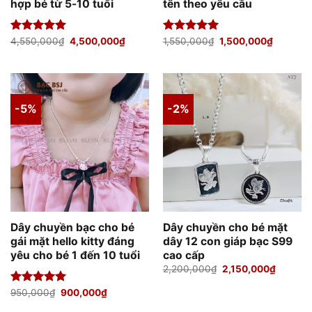
hợp bé từ 5-10 tuổi
tên theo yêu cầu
Giá
Giá
Giá
Giá
Được xếp
4,550,000
₫
4,500,000
₫
Được xếp
1,550,000
₫
1,500,000
₫
gốc
hiện
gốc
hiện
hạng
5.00
hạng
5.00
là:
tại
là:
tại
5 sao
5 sao
4,550,000₫.
là:
1,550,000₫.
là:
4,500,000₫.
1,500,00
-5%
-2%
Dây chuyền bạc cho bé
Dây chuyền cho bé mặt
gái mặt hello kitty đáng
dây 12 con giáp bạc S99
yêu cho bé 1 đến 10 tuổi
cao cấp
Giá
Giá
2,200,000
₫
2,150,000
₫
gốc
hiện
là:
tại
Giá
Giá
Được xếp
950,000
₫
900,000
₫
2,200,000₫.
là:
gốc
hiện
hạng
5.00
2,150,0
là:
tại