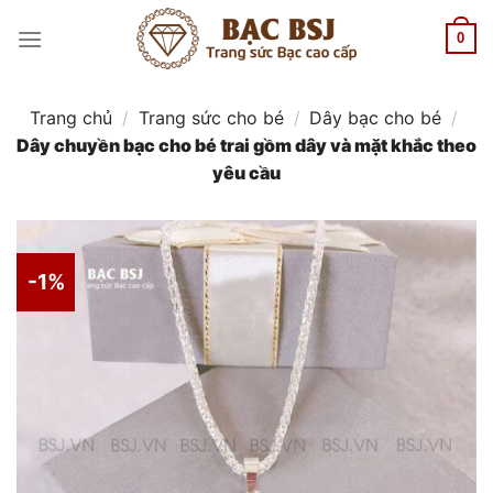
Chuyển
đến
0
nội
dung
Trang chủ
/
Trang sức cho bé
/
Dây bạc cho bé
/
Dây chuyền bạc cho bé trai gồm dây và mặt khắc theo
yêu cầu
-1%