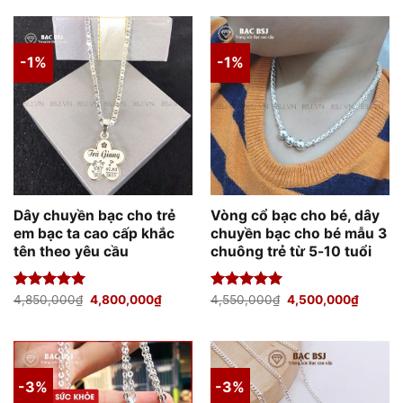
5 sao
950,000₫.
là:
900,000₫.
-1%
-1%
Dây chuyền bạc cho trẻ
Vòng cổ bạc cho bé, dây
em bạc ta cao cấp khắc
chuyền bạc cho bé mẫu 3
tên theo yêu cầu
chuông trẻ từ 5-10 tuổi
Giá
Giá
Giá
Giá
Được xếp
4,850,000
₫
4,800,000
₫
Được xếp
4,550,000
₫
4,500,000
₫
gốc
hiện
gốc
hiện
hạng
5.00
hạng
5.00
là:
tại
là:
tại
5 sao
5 sao
4,850,000₫.
là:
4,550,000₫.
là:
4,800,000₫.
4,500,
-3%
-3%