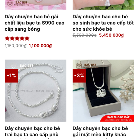
Dây chuyền bạc bé gái
Dây chuyền bạc cho bé
chất liệu bạc ta S990 cao
sơ sinh bạc ta cao cấp tốt
cấp sáng bóng
cho sức khỏe bé
Giá
Giá
5,500,000
₫
5,450,000
₫
gốc
hiện
là:
tại
Giá
Giá
Được xếp
1,150,000
₫
1,100,000
₫
5,500,000₫.
là:
gốc
hiện
hạng
5.00
5,450,
là:
tại
5 sao
1,150,000₫.
là:
1,100,000₫.
-1%
-3%
Dây chuyền bạc cho bé
Dây chuyền bạc cho bé
trai bạc ta cao cấp phù
gái mặt mèo kitty khắc