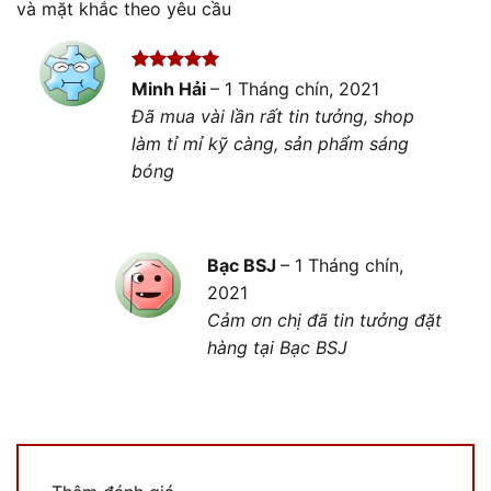
và mặt khắc theo yêu cầu
Được xếp
Minh Hải
–
1 Tháng chín, 2021
hạng
5
5
Đã mua vài lần rất tin tưởng, shop
sao
làm tỉ mỉ kỹ càng, sản phẩm sáng
bóng
Bạc BSJ
–
1 Tháng chín,
2021
Cảm ơn chị đã tin tưởng đặt
hàng tại Bạc BSJ