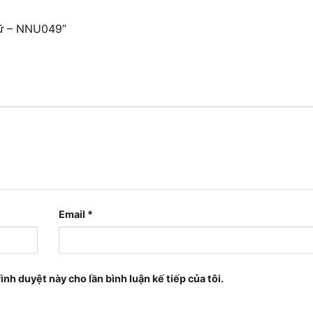
 nữ – NNU049”
Email
*
ình duyệt này cho lần bình luận kế tiếp của tôi.