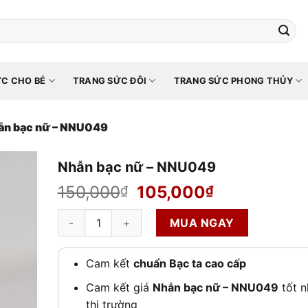
C CHO BÉ
TRANG SỨC ĐÔI
TRANG SỨC PHONG THỦY
ẫn bạc nữ – NNU049
Nhẫn bạc nữ – NNU049
Giá
Giá
150,000
105,000
₫
₫
gốc
hiện
Nhẫn bạc nữ – NNU049 số lượng
là:
tại
MUA NGAY
150,000₫.
là:
105,000₫.
Cam kết
chuẩn Bạc ta cao cấp
Cam kết giá
Nhẫn bạc nữ – NNU049
tốt n
thị trường