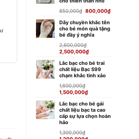
cho thiên thần nhỏ
920,000₫.
Giá
Giá
850,000
₫
800,000
₫
gốc
hiện
Dây chuyền khắc tên
là:
tại
cho bé món quà tặng
850,000₫.
là:
hư
bé đầy ý nghĩa
800,000₫.
2,600,000
₫
Giá
Giá
2,500,000
₫
gốc
hiện
Lắc bạc cho bé trai
là:
tại
chất liệu Bạc S99
2,600,000₫.
là:
chạm khắc tinh xảo
2,500,000₫.
1,600,000
₫
Giá
Giá
1,500,000
₫
gốc
hiện
Lắc bạc cho bé gái
là:
tại
chất liệu bạc ta cao
1,600,000₫.
là:
cấp sự lựa chọn hoàn
1,500,000₫.
hảo
1,300,000
₫
Giá
Giá
1,200,000
₫