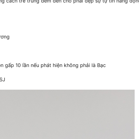
 cách trẻ trung đếm đến cho phái đẹp sự tự tin năng động
ương
 gấp 10 lần nếu phát hiện không phải là Bạc
BSJ