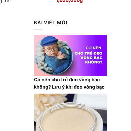
, rất
gốc
hiện
là:
tại
1,300,000₫.
là:
BÀI VIẾT MỚI
1,200,000₫.
Có nên cho trẻ đeo vòng bạc
không? Lưu ý khi đeo vòng bạc