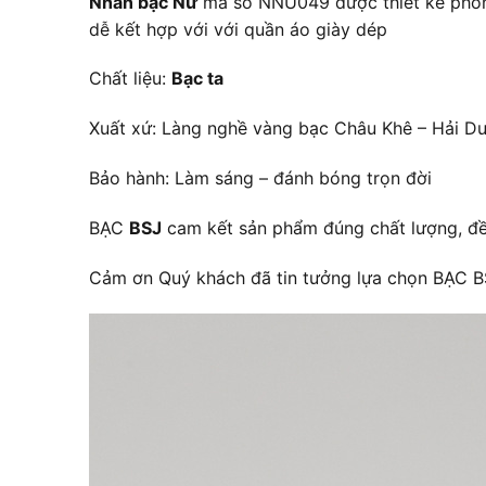
Nhẫn bạc Nữ
mã số NNU049 được thiết kế phong
dễ kết hợp với với quần áo giày dép
Chất liệu:
Bạc ta
Xuất xứ: Làng nghề vàng bạc Châu Khê – Hải D
Bảo hành: Làm sáng – đánh bóng trọn đời
BẠC
BSJ
cam kết sản phẩm đúng chất lượng, đền
Cảm ơn Quý khách đã tin tưởng lựa chọn BẠC 