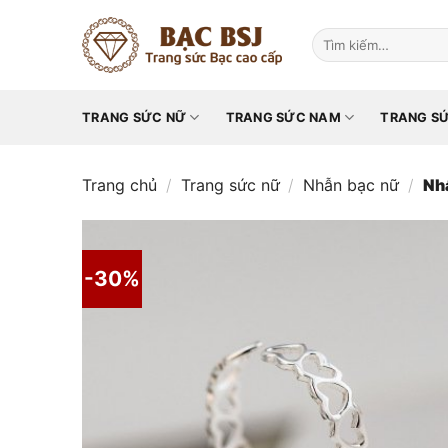
Chuyển
đến
Tìm
kiếm:
nội
dung
TRANG SỨC NỮ
TRANG SỨC NAM
TRANG SỨ
Trang chủ
/
Trang sức nữ
/
Nhẫn bạc nữ
/
Nh
-30%