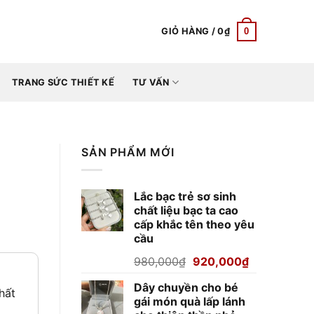
0
GIỎ HÀNG /
0
₫
TRANG SỨC THIẾT KẾ
TƯ VẤN
SẢN PHẨM MỚI
Lắc bạc trẻ sơ sinh
chất liệu bạc ta cao
cấp khắc tên theo yêu
cầu
Giá
Giá
980,000
₫
920,000
₫
gốc
hiện
Dây chuyền cho bé
là:
tại
hất
gái món quà lấp lánh
980,000₫.
là: