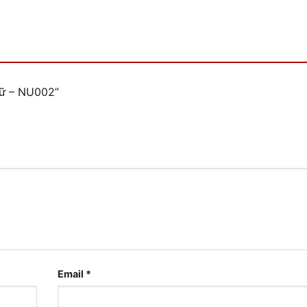
 Nữ – NU002”
Email
*