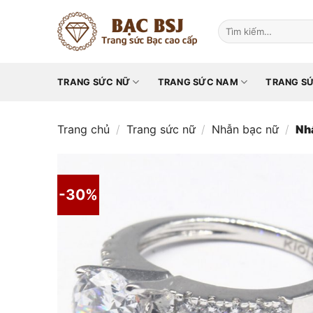
Chuyển
đến
Tìm
kiếm:
nội
dung
TRANG SỨC NỮ
TRANG SỨC NAM
TRANG SỨ
Trang chủ
/
Trang sức nữ
/
Nhẫn bạc nữ
/
Nh
-30%