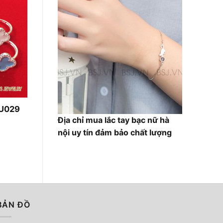
230,000₫.
NU029
Giá
Địa chỉ mua lắc tay bạc nữ hà
iện
nội uy tín đảm bảo chất lượng
ại
à:
150,000₫.
BẢN ĐỒ