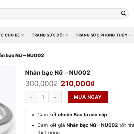
C CHO BÉ
TRANG SỨC ĐÔI
TRANG SỨC PHONG THỦY
ẫn bạc Nữ – NU002
Nhẫn bạc Nữ – NU002
Giá
Giá
300,000
210,000
₫
₫
gốc
hiện
Nhẫn bạc Nữ - NU002 số lượng
là:
tại
MUA NGAY
300,000₫.
là:
210,000₫.
Cam kết
chuẩn Bạc ta cao cấp
Cam kết giá
Nhẫn bạc Nữ – NU002
tốt nh
thị trường