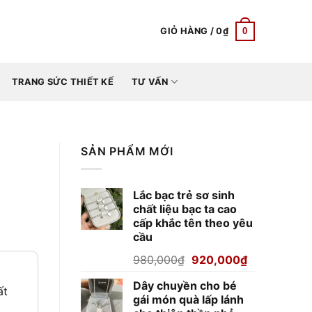
0
GIỎ HÀNG /
0
₫
TRANG SỨC THIẾT KẾ
TƯ VẤN
SẢN PHẨM MỚI
Lắc bạc trẻ sơ sinh
chất liệu bạc ta cao
cấp khắc tên theo yêu
cầu
Giá
Giá
980,000
₫
920,000
₫
gốc
hiện
Dây chuyền cho bé
là:
tại
ất
gái món quà lấp lánh
980,000₫.
là: