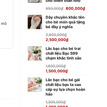
cho thiên thần nhỏ
920,000₫.
Giá
Giá
850,000
₫
800,000
₫
gốc
hiện
Dây chuyền khắc tên
là:
tại
cho bé món quà tặng
850,000₫.
là:
ư mô
bé đầy ý nghĩa
800,000₫.
2,600,000
₫
Giá
Giá
2,500,000
₫
gốc
hiện
Lắc bạc cho bé trai
là:
tại
chất liệu Bạc S99
2,600,000₫.
là:
chạm khắc tinh xảo
2,500,000₫.
1,600,000
₫
Giá
Giá
1,500,000
₫
gốc
hiện
Lắc bạc cho bé gái
là:
tại
chất liệu bạc ta cao
1,600,000₫.
là:
cấp sự lựa chọn hoàn
1,500,000₫.
hảo
1,300,000
₫
Giá
Giá
1,200,000
₫