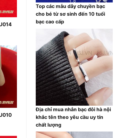
Top các mẫu dây chuyền bạc
cho bé từ sơ sinh đến 10 tuổi
bạc cao cấp
NU014
Giá
hiện
tại
là:
180,000₫.
Địa chỉ mua nhẫn bạc đôi hà nội
NU010
khắc tên theo yêu cầu uy tín
Giá
chất lượng
hiện
tại
là: