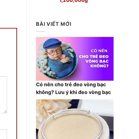
gốc
hiện
là:
tại
1,300,000₫.
là:
BÀI VIẾT MỚI
1,200,000₫.
Có nên cho trẻ đeo vòng bạc
không? Lưu ý khi đeo vòng bạc