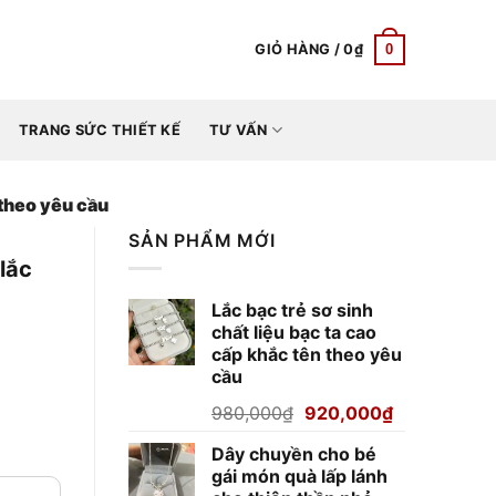
0
GIỎ HÀNG /
0
₫
TRANG SỨC THIẾT KẾ
TƯ VẤN
 theo yêu cầu
SẢN PHẨM MỚI
lắc
Lắc bạc trẻ sơ sinh
chất liệu bạc ta cao
cấp khắc tên theo yêu
cầu
Giá
Giá
980,000
₫
920,000
₫
n theo yêu cầu số lượng
gốc
hiện
Dây chuyền cho bé
là:
tại
gái món quà lấp lánh
980,000₫.
là:
000₫.