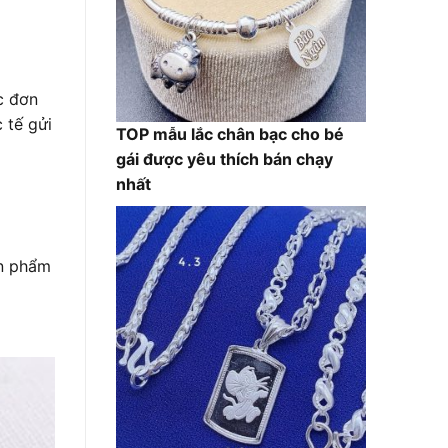
c đơn
 tế gửi
TOP mẫu lắc chân bạc cho bé
gái được yêu thích bán chạy
nhất
ản phẩm