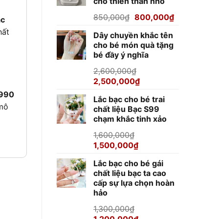
cho thiên thần nhỏ
920,000₫.
Giá
Giá
850,000
₫
800,000
₫
ạc
gốc
hiện
hất
Dây chuyền khắc tên
là:
tại
cho bé món quà tặng
850,000₫.
là:
bé đầy ý nghĩa
800,000₫.
2,600,000
₫
Giá
Giá
2,500,000
₫
gốc
hiện
S990
Lắc bạc cho bé trai
là:
tại
mô
chất liệu Bạc S99
2,600,000₫.
là:
chạm khắc tinh xảo
2,500,000₫.
1,600,000
₫
Giá
Giá
1,500,000
₫
gốc
hiện
Lắc bạc cho bé gái
là:
tại
chất liệu bạc ta cao
1,600,000₫.
là:
cấp sự lựa chọn hoàn
1,500,000₫.
hảo
1,300,000
₫
Giá
Giá
1,200,000
₫