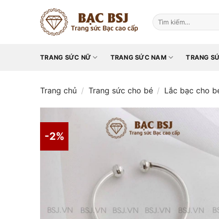
Chuyển
đến
Tìm
kiếm:
nội
dung
TRANG SỨC NỮ
TRANG SỨC NAM
TRANG SỨ
Trang chủ
/
Trang sức cho bé
/
Lắc bạc cho b
-2%