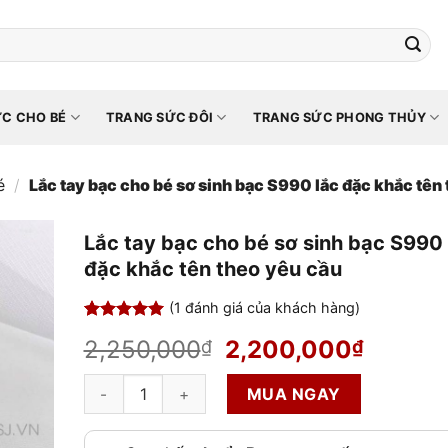
C CHO BÉ
TRANG SỨC ĐÔI
TRANG SỨC PHONG THỦY
é
/
Lắc tay bạc cho bé sơ sinh bạc S990 lắc đặc khắc tên
Lắc tay bạc cho bé sơ sinh bạc S990 
đặc khắc tên theo yêu cầu
(
1
đánh giá của khách hàng)
5.00
1
trên 5
Giá
Giá
2,250,000
2,200,000
₫
₫
dựa trên
đánh giá
gốc
hiện
Lắc tay bạc cho bé sơ sinh bạc S990 lắc đặc khắc tê
là:
tại
MUA NGAY
2,250,000₫.
là:
2,200,