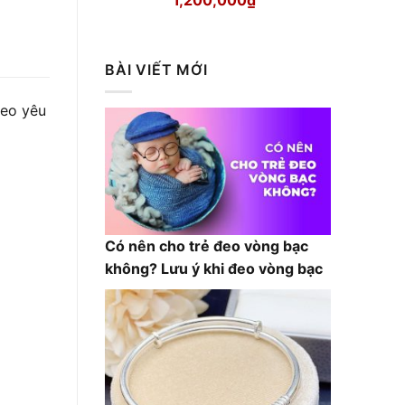
gốc
hiện
là:
tại
1,300,000₫.
là:
BÀI VIẾT MỚI
1,200,000₫.
heo yêu
Có nên cho trẻ đeo vòng bạc
không? Lưu ý khi đeo vòng bạc