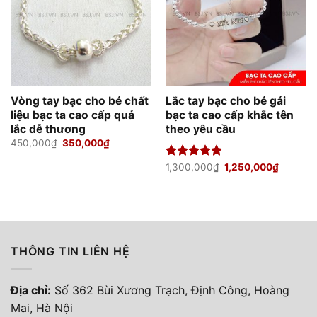
Vòng tay bạc cho bé chất
Lắc tay bạc cho bé gái
liệu bạc ta cao cấp quả
bạc ta cao cấp khắc tên
lắc dễ thương
theo yêu cầu
Giá
Giá
450,000
₫
350,000
₫
gốc
hiện
là:
tại
Giá
Giá
Được xếp
1,300,000
₫
1,250,000
₫
450,000₫.
là:
gốc
hiện
hạng
5.00
350,000₫.
là:
tại
5 sao
1,300,000₫.
là:
1,250,0
THÔNG TIN LIÊN HỆ
Địa chỉ:
Số 362 Bùi Xương Trạch, Định Công, Hoàng
Mai, Hà Nội