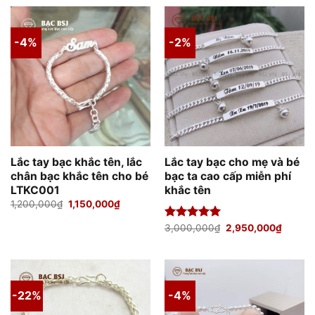
450,000₫.
là:
420,000₫.
là:
300,000₫.
350,000₫.
-4%
-2%
Lắc tay bạc khắc tên, lắc
Lắc tay bạc cho mẹ và bé
chân bạc khắc tên cho bé
bạc ta cao cấp miễn phí
LTKC001
khắc tên
Giá
Giá
1,200,000
₫
1,150,000
₫
gốc
hiện
là:
tại
Giá
Giá
Được xếp
3,000,000
₫
2,950,000
₫
1,200,000₫.
là:
gốc
hiện
hạng
5.00
1,150,000₫.
là:
tại
5 sao
3,000,000₫.
là:
2,950,
-22%
-4%