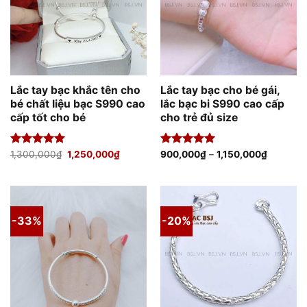
Lắc tay bạc khắc tên cho
Lắc tay bạc cho bé gái,
bé chất liệu bạc S990 cao
lắc bạc bi S990 cao cấp
cấp tốt cho bé
cho trẻ đủ size
Giá
Giá
Được xếp
1,300,000
₫
1,250,000
₫
Được xếp
900,000
₫
–
1,150,000
₫
gốc
hiện
hạng
5.00
hạng
5.00
là:
tại
5 sao
5 sao
1,300,000₫.
là:
1,250,000₫.
-33%
-20%