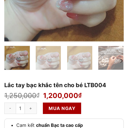
Lắc tay bạc khắc tên cho bé LTB004
Giá
Giá
1,250,000
1,200,000
₫
₫
gốc
hiện
Lắc tay bạc khắc tên cho bé LTB004 số lượng
là:
tại
MUA NGAY
1,250,000₫.
là:
1,200,000₫.
Cam kết
chuẩn Bạc ta cao cấp