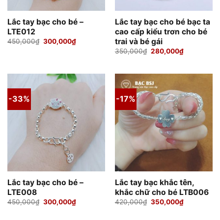
Lắc tay bạc cho bé –
Lắc tay bạc cho bé bạc ta
LTE012
cao cấp kiểu trơn cho bé
trai và bé gái
Giá
Giá
450,000
₫
300,000
₫
gốc
hiện
Giá
Giá
350,000
₫
280,000
₫
là:
tại
gốc
hiện
450,000₫.
là:
là:
tại
300,000₫.
350,000₫.
là:
280,000₫.
-33%
-17%
Lắc tay bạc cho bé –
Lắc tay bạc khắc tên,
LTE008
khắc chữ cho bé LTB006
Giá
Giá
Giá
Giá
450,000
₫
300,000
₫
420,000
₫
350,000
₫
gốc
hiện
gốc
hiện
là:
tại
là:
tại