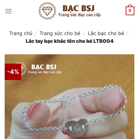
Chuyển
đến
0
nội
dung
Trang chủ
/
Trang sức cho bé
/
Lắc bạc cho bé
/
Lắc tay bạc khắc tên cho bé LTB004
-4%