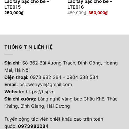
Lắc tay bạc cho bé –
Lắc tay bạc cho bé –
LTE015
LTE016
Giá
Giá
250,000
₫
450,000
₫
350,000
₫
gốc
hiện
là:
tại
450,000₫.
là:
350,000₫.
THÔNG TIN LIÊN HỆ
Địa chỉ:
Số 362 Bùi Xương Trạch, Định Công, Hoàng
Mai, Hà Nội
Điện thoại
:
0973 982 284
–
0904 588 584
Email:
bsjewelryvn@gmail.com
Website:
https://bsj.vn
Địa chỉ xưởng:
Làng nghề vàng bạc Châu Khê, Thúc
Kháng, Bình Giang, Hải Dương
Tuyển cộng tác viên chiết khấu cao trên toàn
quốc:
0973982284