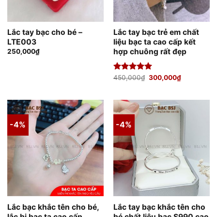
Lắc tay bạc cho bé –
Lắc tay bạc trẻ em chất
LTE003
liệu bạc ta cao cấp kết
hợp chuông rất đẹp
250,000
₫
Giá
Giá
Được xếp
450,000
₫
300,000
₫
gốc
hiện
hạng
5.00
là:
tại
5 sao
450,000₫.
là:
300,000₫.
-4%
-4%
Lắc bạc khắc tên cho bé,
Lắc tay bạc khắc tên cho
lắc bi bạc ta cao cấp
bé chất liệu bạc S990 cao