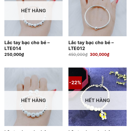
HẾT HÀNG
Lắc tay bạc cho bé –
Lắc tay bạc cho bé –
LTE014
LTE012
Giá
Giá
250,000
₫
450,000
₫
300,000
₫
gốc
hiện
là:
tại
450,000₫.
là:
300,000₫.
-22%
HẾT HÀNG
HẾT HÀNG