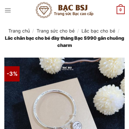
Chuyển
đến
0
nội
dung
Trang chủ
/
Trang sức cho bé
/
Lắc bạc cho bé
/
Lắc chân bạc cho bé đầy tháng Bạc S990 gắn chuông
charm
-3%