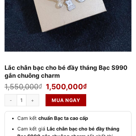
Lắc chân bạc cho bé đầy tháng Bạc S990
gắn chuông charm
Giá
Giá
1,550,000
1,500,000
₫
₫
gốc
hiện
Lắc chân bạc cho bé đầy tháng Bạc S990 gắn chuông charm số
là:
tại
MUA NGAY
1,550,000₫.
là:
1,500,000₫.
Cam kết
chuẩn Bạc ta cao cấp
Cam kết giá
Lắc chân bạc cho bé đầy tháng