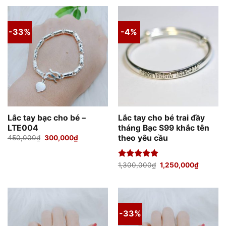
1,250,000₫.
là:
1,200,000₫.
-33%
-4%
Lắc tay bạc cho bé –
Lắc tay cho bé trai đầy
LTE004
tháng Bạc S99 khắc tên
theo yêu cầu
Giá
Giá
450,000
₫
300,000
₫
gốc
hiện
là:
tại
450,000₫.
là:
300,000₫.
Giá
Giá
Được xếp
1,300,000
₫
1,250,000
₫
gốc
hiện
hạng
5.00
là:
tại
5 sao
1,300,000₫.
là:
1,250,0
-33%