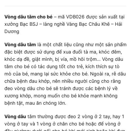
Vòng dâu tằm cho bé
– mã VDB026 được sản xuất tại
xưởng Bạc BSJ – làng nghề Vàng Bạc Châu Khê – Hải
Dương
Vòng dâu tằm
là một chất liệu cũng như một sản phẩm
đặc biệt được sử dụng để xua đuổi tà ma, khóc đêm,
khóc dạ đề, giật mình, bị vía, mồ hôi trộm… Vòng dâu
tằm cho bé có tác dụng tốt cho trẻ, kích thích sự tò
mò của bé, mang lại sức khỏe cho bé. Ngoài ra, rễ dâu
chữa bệnh đau khớp, nên nhiều người cũng cho rằng
đeo vòng dâu cho bé sẽ tránh được các bệnh lý về
xương khớp, mong muốn cho bé khỏe mạnh không
bệnh tật, mau ăn chóng lớn.
Vòng dâu
tằm thường được đeo 2 vòng ở 2 tay, hay 1
vòng ở tay và 1 vòng ở chân cho bé hoặc để vòng ở