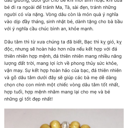
đầu giường; dưới gối cho bé khi mới sinh hoặc khi đưa
bé đi ra ngoài để tránh Ma, Tà, sài đẹn, tránh những
người có vía nặng. Vòng dâu còn là món quà ý nghĩa
vào dịp đầy tháng, sinh nhật bé, dành tặng cho bà bầu
với ý nghĩa cầu chúc bình an, khỏe mạnh.
Dâu tằm thì từ xưa chúng ta đã biết, Bạc thì kỵ gió, kỵ
độc, nhưng sẽ hoàn hảo hơn nữa nếu kết hợp với đá
thiên nhiên hợp mệnh, đá thiên nhiên mang nhiều năng
lượng đất trời, mang lợi ích về phong thủy sức khỏe,
vận may. Sự kết hợp hoàn hảo của bạc, đá thiên nhiên
và gỗ dâu tằm dưới đây sẽ giúp các bà mẹ dễ dàng
chọn cho con mình một chiếc vòng dâu tằm tốt nhất,
hợp tuổi, hợp mệnh nhằm mang lại cho mẹ và bé
những gì tốt đẹp nhất!