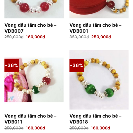
Vòng dâu tằm cho bé –
Vòng dâu tằm cho bé –
VDB007
VDB001
Giá
Giá
Giá
Giá
250,000
₫
160,000
₫
350,000
₫
250,000
₫
gốc
hiện
gốc
hiện
là:
tại
là:
tại
250,000₫.
là:
350,000₫.
là:
160,000₫.
250,000₫.
-36%
-36%
Vòng dâu tằm cho bé –
Vòng dâu tằm cho bé –
VDB011
VDB018
Giá
Giá
Giá
Giá
250,000
₫
160,000
₫
250,000
₫
160,000
₫
gốc
hiện
gốc
hiện