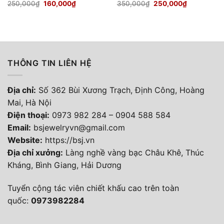
Giá
Giá
Giá
Giá
250,000
₫
160,000
₫
350,000
₫
250,000
₫
gốc
hiện
gốc
hiện
là:
tại
là:
tại
250,000₫.
là:
350,000₫.
là:
160,000₫.
250,000₫.
THÔNG TIN LIÊN HỆ
Địa chỉ:
Số 362 Bùi Xương Trạch, Định Công, Hoàng
Mai, Hà Nội
Điện thoại
:
0973 982 284
–
0904 588 584
Email:
bsjewelryvn@gmail.com
Website:
https://bsj.vn
Địa chỉ xưởng:
Làng nghề vàng bạc Châu Khê, Thúc
Kháng, Bình Giang, Hải Dương
Tuyển cộng tác viên chiết khấu cao trên toàn
quốc:
0973982284