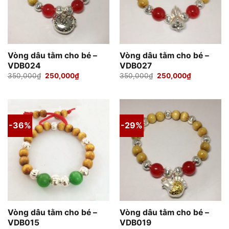
Vòng dâu tằm cho bé –
Vòng dâu tằm cho bé –
VDB024
VDB027
Giá
Giá
Giá
Giá
350,000
₫
250,000
₫
350,000
₫
250,000
₫
gốc
hiện
gốc
hiện
là:
tại
là:
tại
350,000₫.
là:
350,000₫.
là:
250,000₫.
250,000₫.
-36%
-29%
Vòng dâu tằm cho bé –
Vòng dâu tằm cho bé –
VDB015
VDB019