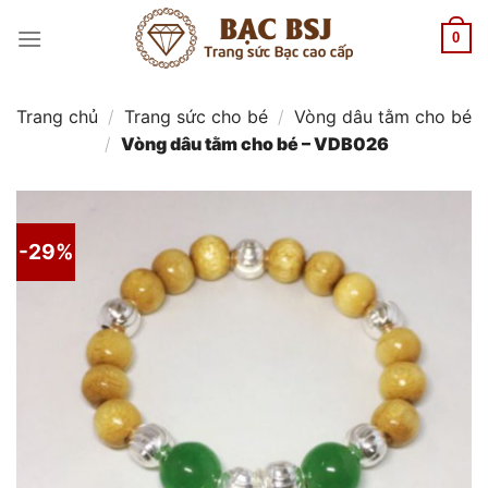
Chuyển
đến
0
nội
dung
Trang chủ
/
Trang sức cho bé
/
Vòng dâu tằm cho bé
/
Vòng dâu tằm cho bé – VDB026
-29%