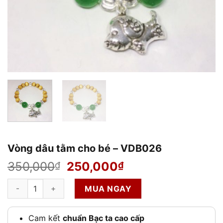
Vòng dâu tằm cho bé – VDB026
Giá
Giá
350,000
250,000
₫
₫
gốc
hiện
Vòng dâu tằm cho bé - VDB026 số lượng
là:
tại
MUA NGAY
350,000₫.
là:
250,000₫.
Cam kết
chuẩn Bạc ta cao cấp