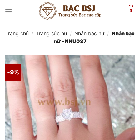
Chuyển
đến
0
nội
dung
Trang chủ
/
Trang sức nữ
/
Nhẫn bạc nữ
/
Nhẫn bạc
nữ – NNU037
-9%