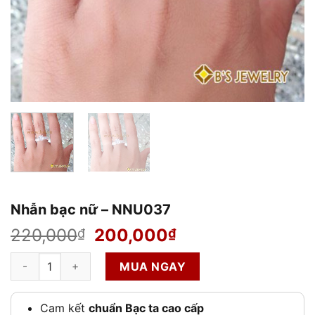
Nhẫn bạc nữ – NNU037
Giá
Giá
220,000
200,000
₫
₫
gốc
hiện
Nhẫn bạc nữ – NNU037 số lượng
là:
tại
MUA NGAY
220,000₫.
là:
200,000₫.
Cam kết
chuẩn Bạc ta cao cấp