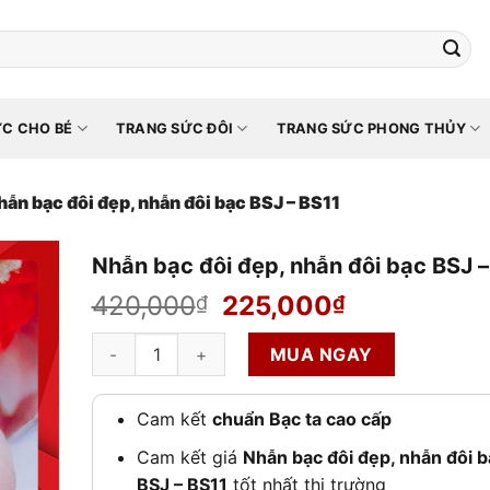
C CHO BÉ
TRANG SỨC ĐÔI
TRANG SỨC PHONG THỦY
hẫn bạc đôi đẹp, nhẫn đôi bạc BSJ – BS11
Nhẫn bạc đôi đẹp, nhẫn đôi bạc BSJ –
Giá
Giá
420,000
225,000
₫
₫
gốc
hiện
Nhẫn bạc đôi đẹp, nhẫn đôi bạc BSJ - BS11 số lượng
là:
tại
MUA NGAY
420,000₫.
là:
225,000₫.
Cam kết
chuẩn Bạc ta cao cấp
Cam kết giá
Nhẫn bạc đôi đẹp, nhẫn đôi 
BSJ – BS11
tốt nhất thị trường