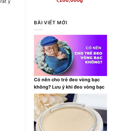
rất ý
gốc
hiện
là:
tại
1,300,000₫.
là:
BÀI VIẾT MỚI
1,200,000₫.
Có nên cho trẻ đeo vòng bạc
không? Lưu ý khi đeo vòng bạc