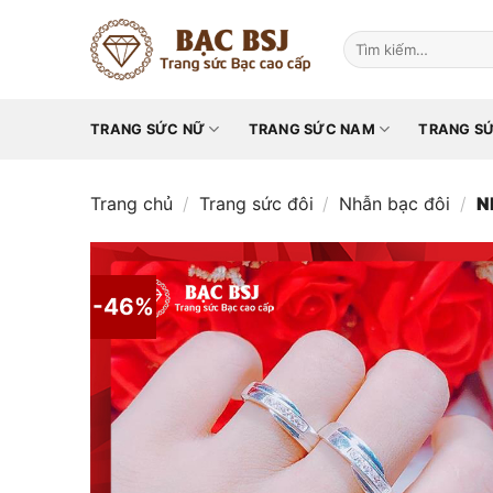
Chuyển
đến
Tìm
kiếm:
nội
dung
TRANG SỨC NỮ
TRANG SỨC NAM
TRANG SỨ
Trang chủ
/
Trang sức đôi
/
Nhẫn bạc đôi
/
N
-46%