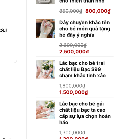
cho thiên thần nhỏ
920,000₫.
Giá
Giá
850,000
₫
800,000
₫
gốc
hiện
Dây chuyền khắc tên
là:
tại
cho bé món quà tặng
850,000₫.
là:
BSJ
bé đầy ý nghĩa
800,000₫.
2,600,000
₫
Giá
Giá
2,500,000
₫
gốc
hiện
Lắc bạc cho bé trai
là:
tại
chất liệu Bạc S99
2,600,000₫.
là:
chạm khắc tinh xảo
2,500,000₫.
1,600,000
₫
Giá
Giá
1,500,000
₫
gốc
hiện
Lắc bạc cho bé gái
là:
tại
chất liệu bạc ta cao
1,600,000₫.
là:
cấp sự lựa chọn hoàn
1,500,000₫.
hảo
1,300,000
₫
Giá
Giá
1,200,000
₫