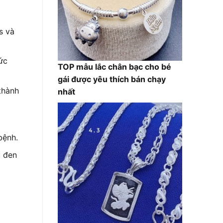
s và
ức
TOP mẫu lắc chân bạc cho bé
gái được yêu thích bán chạy
thành
nhất
bệnh.
u đen