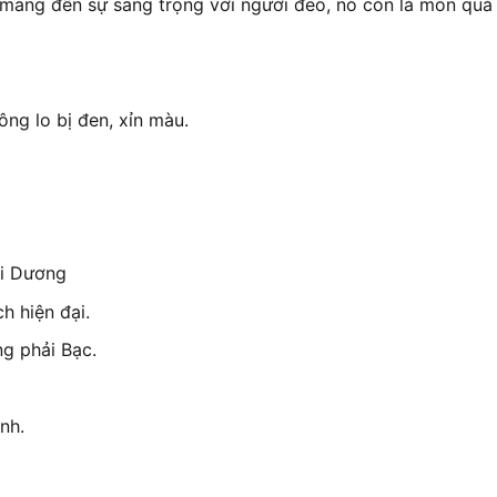
mang đến sự sang trọng với người đeo, nó còn là món quà 
ông lo bị đen, xỉn màu.
ải Dương
h hiện đại.
g phải Bạc.
nh.