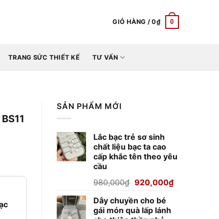
0
GIỎ HÀNG /
0
₫
TRANG SỨC THIẾT KẾ
TƯ VẤN
SẢN PHẨM MỚI
 BS11
Lắc bạc trẻ sơ sinh
chất liệu bạc ta cao
cấp khắc tên theo yêu
cầu
Giá
Giá
980,000
₫
920,000
₫
gốc
hiện
Dây chuyền cho bé
là:
tại
bạc
gái món quà lấp lánh
980,000₫.
là: