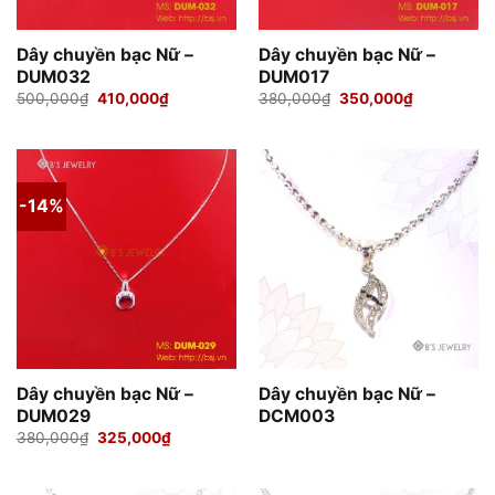
Dây chuyền bạc Nữ –
Dây chuyền bạc Nữ –
DUM032
DUM017
Giá
Giá
Giá
Giá
500,000
₫
410,000
₫
380,000
₫
350,000
₫
gốc
hiện
gốc
hiện
là:
tại
là:
tại
500,000₫.
là:
380,000₫.
là:
410,000₫.
350,000₫.
-14%
Dây chuyền bạc Nữ –
Dây chuyền bạc Nữ –
DUM029
DCM003
Giá
Giá
380,000
₫
325,000
₫
gốc
hiện
là:
tại
380,000₫.
là:
325,000₫.