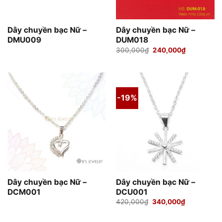
Dây chuyền bạc Nữ –
Dây chuyền bạc Nữ –
DMU009
DUM018
Giá
Giá
300,000
₫
240,000
₫
gốc
hiện
là:
tại
300,000₫.
là:
240,000₫.
-19%
Dây chuyền bạc Nữ –
Dây chuyền bạc Nữ –
DCM001
DCU001
Giá
Giá
420,000
₫
340,000
₫
gốc
hiện
là:
tại
420,000₫.
là: