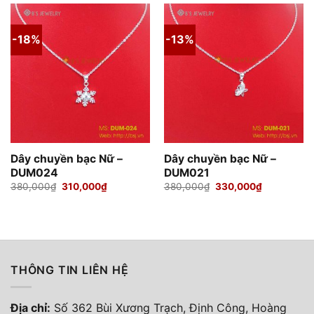
340,000₫.
-18%
-13%
Dây chuyền bạc Nữ –
Dây chuyền bạc Nữ –
DUM024
DUM021
Giá
Giá
Giá
Giá
380,000
₫
310,000
₫
380,000
₫
330,000
₫
gốc
hiện
gốc
hiện
là:
tại
là:
tại
380,000₫.
là:
380,000₫.
là:
310,000₫.
330,000₫.
THÔNG TIN LIÊN HỆ
Địa chỉ:
Số 362 Bùi Xương Trạch, Định Công, Hoàng