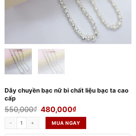
Dây chuyền bạc nữ bi chất liệu bạc ta cao
cấp
Giá
Giá
550,000
480,000
₫
₫
gốc
hiện
Dây chuyền bạc nữ bi chất liệu bạc ta cao cấp số lượng
là:
tại
MUA NGAY
550,000₫.
là: