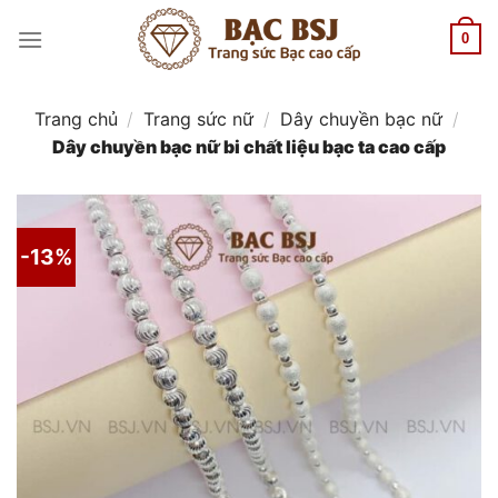
Chuyển
đến
0
nội
dung
Trang chủ
/
Trang sức nữ
/
Dây chuyền bạc nữ
/
Dây chuyền bạc nữ bi chất liệu bạc ta cao cấp
-13%