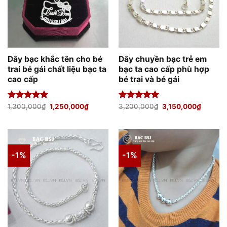
Dây bạc khắc tên cho bé
Dây chuyền bạc trẻ em
trai bé gái chất liệu bạc ta
bạc ta cao cấp phù hợp
cao cấp
bé trai và bé gái
Giá
Giá
Giá
Giá
Được xếp
1,300,000
₫
1,250,000
₫
Được xếp
3,200,000
₫
3,150,000
₫
gốc
hiện
gốc
hiện
hạng
5.00
hạng
5.00
là:
tại
là:
tại
5 sao
5 sao
1,300,000₫.
là:
3,200,000₫.
là:
1,250,000₫.
3,150,0
-1%
-1%