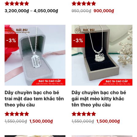
Giá
Giá
Được xếp
3,200,000
₫
–
4,050,000
₫
Được xếp
950,000
₫
900,000
₫
gốc
hiện
hạng
5.00
hạng
5.00
là:
tại
5 sao
5 sao
950,000₫.
là:
900,000₫.
-3%
-3%
Dây chuyền bạc cho bé
Dây chuyền bạc cho bé
trai mặt dao tem khắc tên
gái mặt mèo kitty khắc
theo yêu cầu
tên theo yêu cầu
Giá
Giá
Giá
Giá
Được xếp
1,550,000
₫
1,500,000
₫
Được xếp
1,550,000
₫
1,500,000
₫
gốc
hiện
gốc
hiện
hạng
5.00
hạng
5.00
là:
tại
là:
tại
5 sao
5 sao
1,550,000₫.
là:
1,550,000₫.
là:
1,500,000₫.
1,500,00