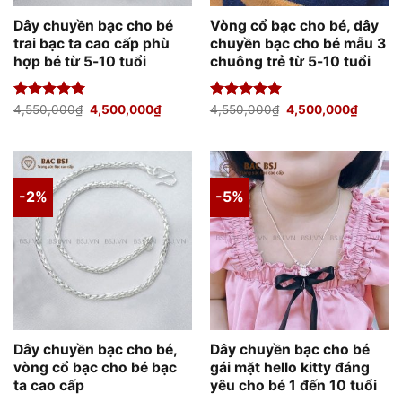
Dây chuyền bạc cho bé
Vòng cổ bạc cho bé, dây
trai bạc ta cao cấp phù
chuyền bạc cho bé mẫu 3
hợp bé từ 5-10 tuổi
chuông trẻ từ 5-10 tuổi
Giá
Giá
Giá
Giá
Được xếp
4,550,000
₫
4,500,000
₫
Được xếp
4,550,000
₫
4,500,000
₫
gốc
hiện
gốc
hiện
hạng
5.00
hạng
5.00
là:
tại
là:
tại
5 sao
5 sao
4,550,000₫.
là:
4,550,000₫.
là:
4,500,000₫.
4,500,
-2%
-5%
Dây chuyền bạc cho bé,
Dây chuyền bạc cho bé
vòng cổ bạc cho bé bạc
gái mặt hello kitty đáng
ta cao cấp
yêu cho bé 1 đến 10 tuổi