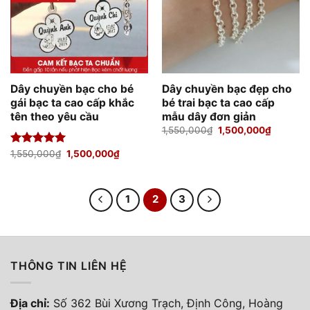
Dây chuyền bạc cho bé
Dây chuyền bạc đẹp cho
gái bạc ta cao cấp khắc
bé trai bạc ta cao cấp
tên theo yêu cầu
mẫu dây đơn giản
Giá
Giá
1,550,000
₫
1,500,000
₫
gốc
hiện
là:
tại
Giá
Giá
Được xếp
1,550,000
₫
1,500,000
₫
1,550,000₫.
là:
gốc
hiện
hạng
5.00
1,500,00
là:
tại
5 sao
1,550,000₫.
là:
1,500,000₫.
1
2
3
THÔNG TIN LIÊN HỆ
Địa chỉ:
Số 362 Bùi Xương Trạch, Định Công, Hoàng