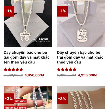
-1%
-1%
Dây chuyền bạc cho bé
Dây chuyền bạc cho bé
gái gồm dây và mặt khắc
trai gồm dây và mặt khắc
tên theo yêu cầu
theo yêu cầu
Giá
Giá
Giá
Giá
Được xếp
5,000,000
₫
4,950,000
₫
Được xếp
5,000,000
₫
4,950,000
₫
gốc
hiện
gốc
hiện
hạng
5.00
hạng
5.00
là:
tại
là:
tại
5 sao
5 sao
5,000,000₫.
là:
5,000,000₫.
là:
4,950,000₫.
4,950,
-3%
-3%