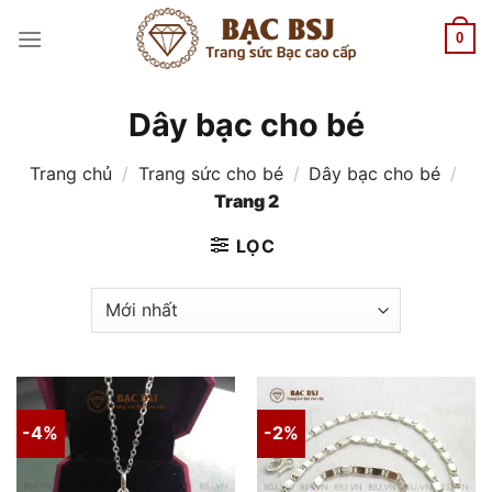
Chuyển
đến
0
nội
dung
Dây bạc cho bé
Trang chủ
/
Trang sức cho bé
/
Dây bạc cho bé
/
Trang 2
LỌC
-4%
-2%