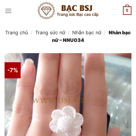
Chuyển
đến
0
nội
dung
Trang chủ
/
Trang sức nữ
/
Nhẫn bạc nữ
/
Nhẫn bạc
nữ – NNU034
-7%