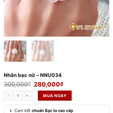
Nhẫn bạc nữ – NNU034
Giá
Giá
300,000
280,000
₫
₫
gốc
hiện
Nhẫn bạc nữ – NNU034 số lượng
là:
tại
MUA NGAY
300,000₫.
là:
280,000₫.
Cam kết
chuẩn Bạc ta cao cấp