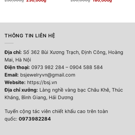
gốc
hiện
gốc
hiện
là:
tại
là:
tại
250,000₫.
là:
200,000₫.
là:
230,000₫.
180,000₫.
THÔNG TIN LIÊN HỆ
Địa chỉ:
Số 362 Bùi Xương Trạch, Định Công, Hoàng
Mai, Hà Nội
Điện thoại
:
0973 982 284
–
0904 588 584
Email:
bsjewelryvn@gmail.com
Website:
https://bsj.vn
Địa chỉ xưởng:
Làng nghề vàng bạc Châu Khê, Thúc
Kháng, Bình Giang, Hải Dương
Tuyển cộng tác viên chiết khấu cao trên toàn
quốc:
0973982284