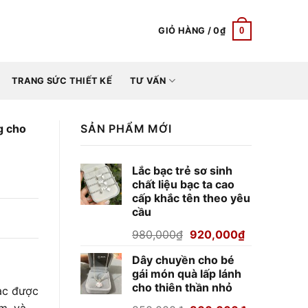
0
GIỎ HÀNG /
0
₫
TRANG SỨC THIẾT KẾ
TƯ VẤN
g cho
SẢN PHẨM MỚI
Lắc bạc trẻ sơ sinh
chất liệu bạc ta cao
cấp khắc tên theo yêu
cầu
Giá
Giá
980,000
₫
920,000
₫
gốc
hiện
Dây chuyền cho bé
là:
tại
gái món quà lấp lánh
980,000₫.
là:
cho thiên thần nhỏ
ạc được
920,000₫.
m, và