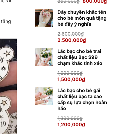
Giá
Giá
850,000
₫
800,000
₫
gốc
hiện
Dây chuyền khắc tên
là:
tại
cho bé món quà tặng
850,000₫.
là:
 tăng
bé đầy ý nghĩa
800,000₫.
2,600,000
₫
Giá
Giá
2,500,000
₫
gốc
hiện
Lắc bạc cho bé trai
là:
tại
chất liệu Bạc S99
2,600,000₫.
là:
chạm khắc tinh xảo
2,500,000₫.
1,600,000
₫
Giá
Giá
1,500,000
₫
gốc
hiện
Lắc bạc cho bé gái
là:
tại
chất liệu bạc ta cao
1,600,000₫.
là:
cấp sự lựa chọn hoàn
1,500,000₫.
hảo
1,300,000
₫
Giá
Giá
1,200,000
₫
gốc
hiện