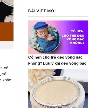
là:
tại
1,300,000₫.
là:
BÀI VIẾT MỚI
1,200,000₫.
Có nên cho trẻ đeo vòng bạc
không? Lưu ý khi đeo vòng bạc
ưa có
, số
c khắc