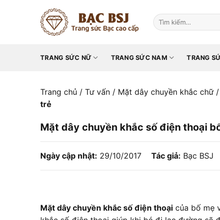
Chuyển
đến
Tìm
kiếm:
nội
dung
TRANG SỨC NỮ
TRANG SỨC NAM
TRANG SỨ
Trang chủ
/
Tư vấn
/
Mặt dây chuyền khắc chữ
/
trẻ
Mặt dây chuyền khắc số điện thoại bố
Ngày cập nhật:
29/10/2017
Tác giả:
Bạc BSJ
Mặt dây chuyền khắc số điện thoại
của bố mẹ v
khắc số điện thoại giúp khi bé đi lạc đường sẽ 