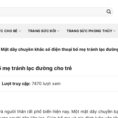
C CHO BÉ
TRANG SỨC ĐÔI
TRANG SỨC PHONG THỦY
Mặt dây chuyền khắc số điện thoại bố mẹ tránh lạc đườn
 mẹ tránh lạc đường cho trẻ
Lượt truy cập:
7470 lượt xem
à người thân rất phổ biến hiện nay. Một mặt dây chuyền b
được người dân liên lạc. Giúp bố mẹ và gia đình luôn yên tâ