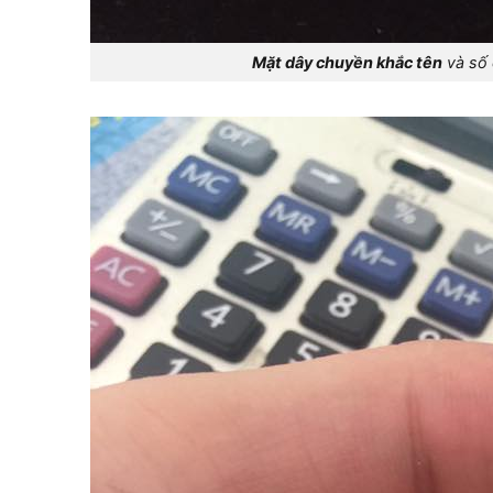
Mặt dây chuyền khắc tên
và số 