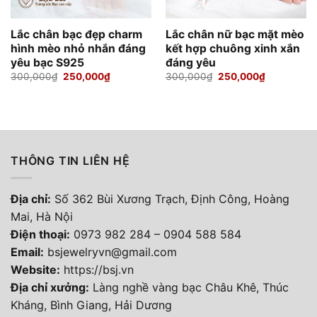
Lắc chân bạc đẹp charm
Lắc chân nữ bạc mặt mèo
hình mèo nhỏ nhắn đáng
kết hợp chuông xinh xắn
yêu bạc S925
đáng yêu
Giá
Giá
Giá
Giá
300,000
₫
250,000
₫
300,000
₫
250,000
₫
gốc
hiện
gốc
hiện
là:
tại
là:
tại
300,000₫.
là:
300,000₫.
là:
250,000₫.
250,000₫.
THÔNG TIN LIÊN HỆ
Địa chỉ:
Số 362 Bùi Xương Trạch, Định Công, Hoàng
Mai, Hà Nội
Điện thoại
:
0973 982 284
–
0904 588 584
Email:
bsjewelryvn@gmail.com
Website:
https://bsj.vn
Địa chỉ xưởng:
Làng nghề vàng bạc Châu Khê, Thúc
Kháng, Bình Giang, Hải Dương