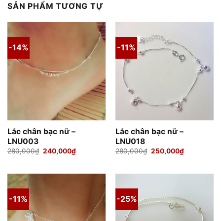
SẢN PHẨM TƯƠNG TỰ
-14%
-11%
Lắc chân bạc nữ –
Lắc chân bạc nữ –
LNU003
LNU018
Giá
Giá
Giá
Giá
280,000
₫
240,000
₫
280,000
₫
250,000
₫
gốc
hiện
gốc
hiện
là:
tại
là:
tại
280,000₫.
là:
280,000₫.
là:
240,000₫.
250,000₫.
-11%
-25%