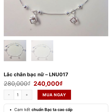
Lắc chân bạc nữ – LNU017
Giá
Giá
280,000
240,000
₫
₫
gốc
hiện
Lắc chân bạc nữ – LNU017 số lượng
là:
tại
MUA NGAY
280,000₫.
là:
240,000₫.
Cam kết
chuẩn Bạc ta cao cấp