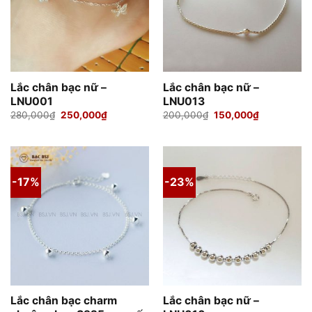
Lắc chân bạc nữ –
Lắc chân bạc nữ –
LNU001
LNU013
Giá
Giá
Giá
Giá
280,000
₫
250,000
₫
200,000
₫
150,000
₫
gốc
hiện
gốc
hiện
là:
tại
là:
tại
280,000₫.
là:
200,000₫.
là:
250,000₫.
150,000₫.
-17%
-23%
Lắc chân bạc charm
Lắc chân bạc nữ –