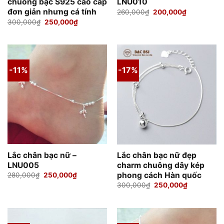
chuông bạc S925 cao cấp
LNU010
đơn giản nhưng cá tính
Giá
Giá
260,000
₫
200,000
₫
gốc
hiện
Giá
Giá
300,000
₫
250,000
₫
là:
tại
gốc
hiện
260,000₫.
là:
là:
tại
200,000₫.
300,000₫.
là:
250,000₫.
-11%
-17%
Lắc chân bạc nữ –
Lắc chân bạc nữ đẹp
LNU005
charm chuông dây kép
Giá
Giá
phong cách Hàn quốc
280,000
₫
250,000
₫
gốc
hiện
Giá
Giá
300,000
₫
250,000
₫
là:
tại
gốc
hiện
280,000₫.
là:
là:
tại
250,000₫.
300,000₫.
là:
250,000₫.