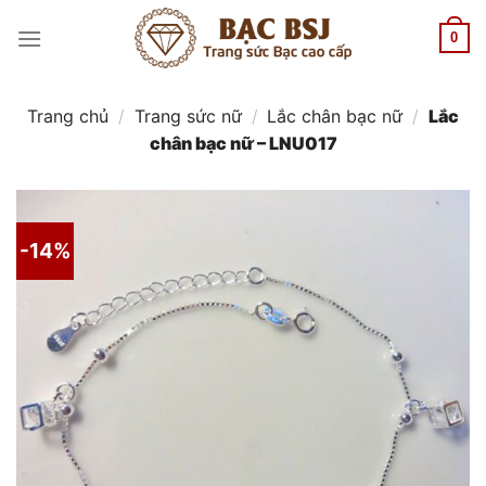
Chuyển
đến
0
nội
dung
Trang chủ
/
Trang sức nữ
/
Lắc chân bạc nữ
/
Lắc
chân bạc nữ – LNU017
-14%