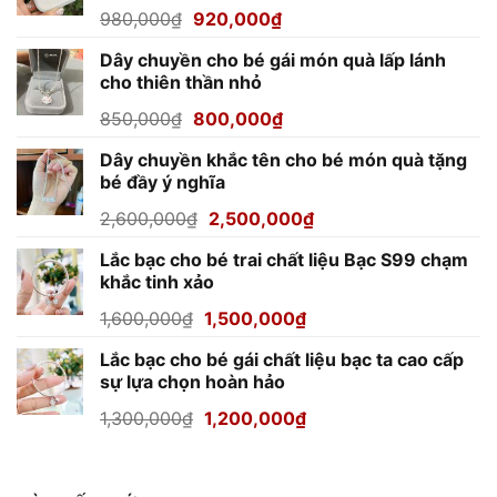
Giá
Giá
980,000
₫
920,000
₫
gốc
hiện
Dây chuyền cho bé gái món quà lấp lánh
là:
tại
cho thiên thần nhỏ
980,000₫.
là:
920,000₫.
Giá
Giá
850,000
₫
800,000
₫
gốc
hiện
Dây chuyền khắc tên cho bé món quà tặng
là:
tại
bé đầy ý nghĩa
850,000₫.
là:
800,000₫.
Giá
Giá
2,600,000
₫
2,500,000
₫
gốc
hiện
Lắc bạc cho bé trai chất liệu Bạc S99 chạm
là:
tại
khắc tinh xảo
2,600,000₫.
là:
2,500,000₫.
Giá
Giá
1,600,000
₫
1,500,000
₫
gốc
hiện
Lắc bạc cho bé gái chất liệu bạc ta cao cấp
là:
tại
sự lựa chọn hoàn hảo
1,600,000₫.
là:
1,500,000₫.
Giá
Giá
1,300,000
₫
1,200,000
₫
gốc
hiện
là:
tại
1,300,000₫.
là: