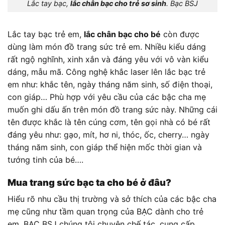
Lắc tay bạc,
lắc chân bạc cho trẻ sơ sinh
. Bạc BSJ
Lắc tay bạc trẻ em,
lắc chân bạc cho bé
còn được
dùng làm món đồ trang sức trẻ em. Nhiều kiểu dáng
rất ngộ nghĩnh, xinh xắn và đáng yêu với vô vàn kiểu
dáng, mẫu mã. Công nghệ khắc laser lên lắc bạc trẻ
em như: khắc tên, ngày tháng năm sinh, số điện thoại,
con giáp… Phù hợp với yêu cầu của các bậc cha mẹ
muốn ghi dấu ấn trên món đồ trang sức này. Những cái
tên được khắc là tên cúng cơm, tên gọi nhà có bé rất
đáng yêu như: gạo, mít, hơ ni, thóc, ốc, cherry… ngày
tháng năm sinh, con giáp thể hiện mốc thời gian và
tướng tinh của bé….
Mua trang sức bạc ta cho bé ở đâu?
Hiểu rõ nhu cầu thị trường và sở thích của các bậc cha
mẹ cũng như tầm quan trọng của BẠC dành cho trẻ
em. BẠC BSJ chúng tôi chuyên chế tác, cung cấp