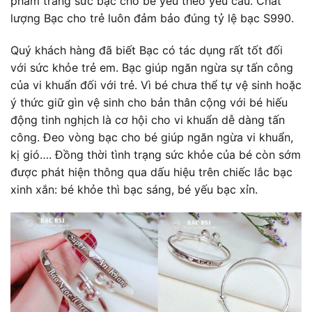
phẩm trang sức bạc cho bé yêu theo yêu cầu. Chất
lượng Bạc cho trẻ luôn đảm bảo đúng tỷ lệ bạc S990.
Quý khách hàng đã biết Bạc có tác dụng rất tốt đối
với sức khỏe trẻ em. Bạc giúp ngăn ngừa sự tấn công
của vi khuẩn đối với trẻ. Vì bé chưa thể tự vệ sinh hoặc
ý thức giữ gìn vệ sinh cho bản thân cộng với bé hiếu
động tinh nghịch là cơ hội cho vi khuẩn dễ dàng tấn
công. Đeo vòng bạc cho bé giúp ngăn ngừa vi khuẩn,
kị gió…. Đồng thời tình trạng sức khỏe của bé còn sớm
được phát hiện thông qua dấu hiệu trên chiếc lắc bạc
xinh xắn: bé khỏe thì bạc sáng, bé yếu bạc xỉn.