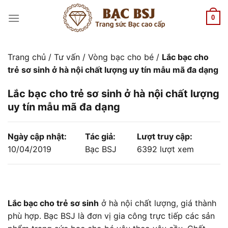
Chuyển
đến
0
nội
dung
Trang chủ
/
Tư vấn
/
Vòng bạc cho bé
/
Lắc bạc cho
trẻ sơ sinh ở hà nội chất lượng uy tín mẫu mã đa dạng
Lắc bạc cho trẻ sơ sinh ở hà nội chất lượng
uy tín mẫu mã đa dạng
Ngày cập nhật:
Tác giả:
Lượt truy cập:
10/04/2019
Bạc BSJ
6392 lượt xem
Lắc bạc cho trẻ sơ sinh
ở hà nội chất lượng, giá thành
phù hợp. Bạc BSJ là đơn vị gia công trực tiếp các sản