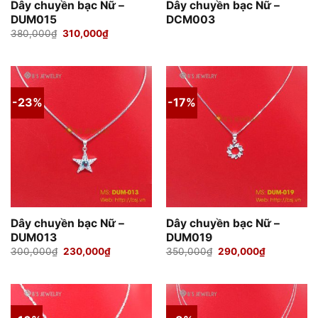
Dây chuyền bạc Nữ –
Dây chuyền bạc Nữ –
DUM015
DCM003
Giá
Giá
380,000
₫
310,000
₫
gốc
hiện
là:
tại
380,000₫.
là:
310,000₫.
-23%
-17%
Dây chuyền bạc Nữ –
Dây chuyền bạc Nữ –
DUM013
DUM019
Giá
Giá
Giá
Giá
300,000
₫
230,000
₫
350,000
₫
290,000
₫
gốc
hiện
gốc
hiện
là:
tại
là:
tại
300,000₫.
là:
350,000₫.
là:
230,000₫.
290,000₫.