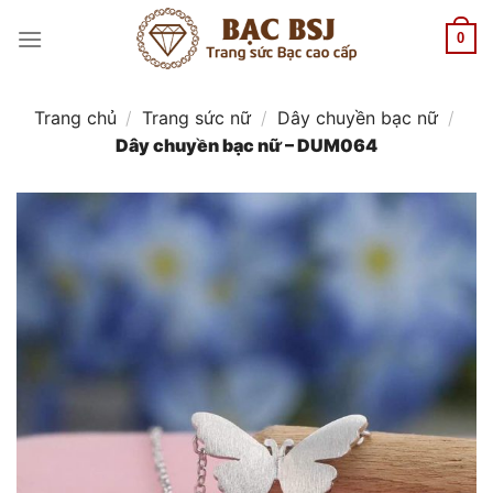
Chuyển
đến
0
nội
dung
Trang chủ
/
Trang sức nữ
/
Dây chuyền bạc nữ
/
Dây chuyền bạc nữ – DUM064