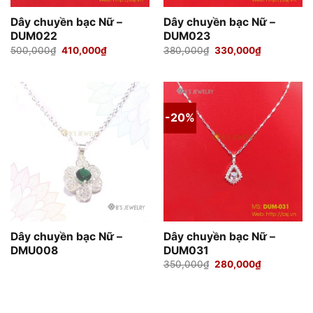
Dây chuyền bạc Nữ –
Dây chuyền bạc Nữ –
DUM022
DUM023
Giá
Giá
Giá
Giá
500,000
₫
410,000
₫
380,000
₫
330,000
₫
gốc
hiện
gốc
hiện
là:
tại
là:
tại
500,000₫.
là:
380,000₫.
là:
410,000₫.
330,000₫.
-20%
Dây chuyền bạc Nữ –
Dây chuyền bạc Nữ –
DMU008
DUM031
Giá
Giá
350,000
₫
280,000
₫
gốc
hiện
là:
tại
350,000₫.
là:
280,000₫.