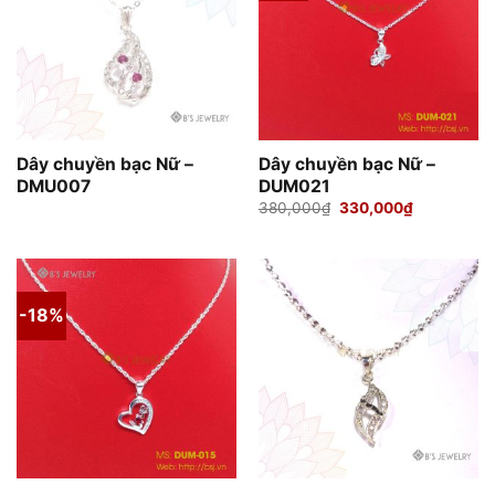
Dây chuyền bạc Nữ –
Dây chuyền bạc Nữ –
DMU007
DUM021
Giá
Giá
380,000
₫
330,000
₫
gốc
hiện
là:
tại
380,000₫.
là:
330,000₫.
-18%