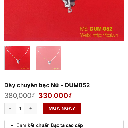
Dây chuyền bạc Nữ – DUM052
Giá
Giá
380,000
330,000
₫
₫
gốc
hiện
Dây chuyền bạc Nữ - DUM052 số lượng
là:
tại
MUA NGAY
380,000₫.
là:
330,000₫.
Cam kết
chuẩn Bạc ta cao cấp