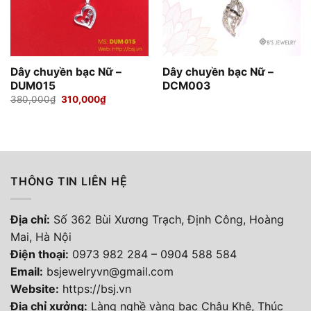
Dây chuyền bạc Nữ –
Dây chuyền bạc Nữ –
DUM015
DCM003
Giá
Giá
380,000
₫
310,000
₫
gốc
hiện
là:
tại
380,000₫.
là:
310,000₫.
THÔNG TIN LIÊN HỆ
Địa chỉ:
Số 362 Bùi Xương Trạch, Định Công, Hoàng
Mai, Hà Nội
Điện thoại
:
0973 982 284
–
0904 588 584
Email:
bsjewelryvn@gmail.com
Website:
https://bsj.vn
Địa chỉ xưởng:
Làng nghề vàng bạc Châu Khê, Thúc