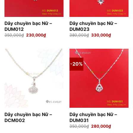
Dây chuyền bạc Nữ –
Dây chuyền bạc Nữ –
DUM012
DUM023
Giá
Giá
Giá
Giá
350,000
₫
230,000
₫
380,000
₫
330,000
₫
gốc
hiện
gốc
hiện
là:
tại
là:
tại
350,000₫.
là:
380,000₫.
là:
230,000₫.
330,000₫.
-20%
Dây chuyền bạc Nữ –
Dây chuyền bạc Nữ –
DCM002
DUM031
Giá
Giá
350,000
₫
280,000
₫
gốc
hiện