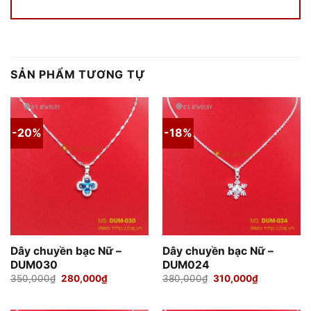
SẢN PHẨM TƯƠNG TỰ
-20%
-18%
Dây chuyền bạc Nữ –
Dây chuyền bạc Nữ –
DUM030
DUM024
Giá
Giá
Giá
Giá
350,000
₫
280,000
₫
380,000
₫
310,000
₫
gốc
hiện
gốc
hiện
là:
tại
là:
tại
350,000₫.
là:
380,000₫.
là: