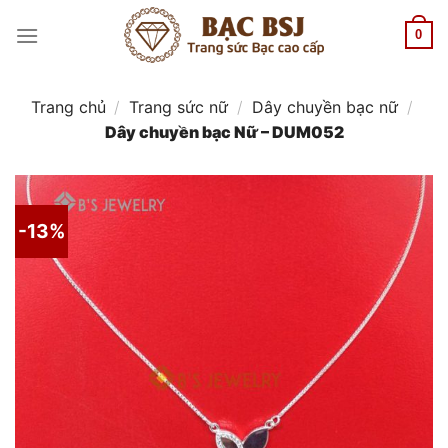
Chuyển
đến
0
nội
dung
Trang chủ
/
Trang sức nữ
/
Dây chuyền bạc nữ
/
Dây chuyền bạc Nữ – DUM052
-13%