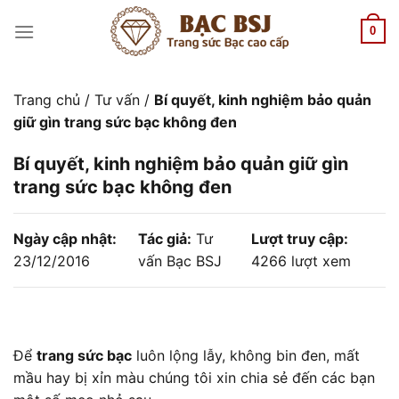
Chuyển
đến
0
nội
dung
Trang chủ
/
Tư vấn
/
Bí quyết, kinh nghiệm bảo quản
giữ gìn trang sức bạc không đen
Bí quyết, kinh nghiệm bảo quản giữ gìn
trang sức bạc không đen
Ngày cập nhật:
Tác giả:
Tư
Lượt truy cập:
23/12/2016
vấn Bạc BSJ
4266 lượt xem
Để
trang sức bạc
luôn lộng lẫy, không bin đen, mất
mầu hay bị xỉn màu chúng tôi xin chia sẻ đến các bạn