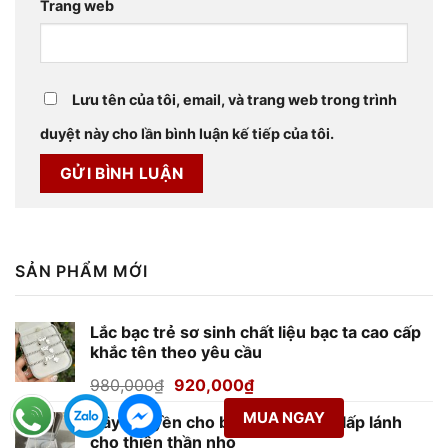
Trang web
Lưu tên của tôi, email, và trang web trong trình
duyệt này cho lần bình luận kế tiếp của tôi.
SẢN PHẨM MỚI
Lắc bạc trẻ sơ sinh chất liệu bạc ta cao cấp
khắc tên theo yêu cầu
Giá
Giá
980,000
₫
920,000
₫
gốc
hiện
MUA NGAY
Dây chuyền cho bé gái món quà lấp lánh
là:
tại
cho thiên thần nhỏ
980,000₫.
là: