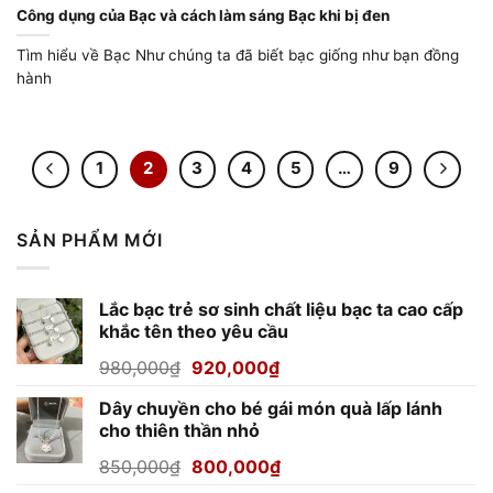
Công dụng của Bạc và cách làm sáng Bạc khi bị đen
Tìm hiểu về Bạc Như chúng ta đã biết bạc giống như bạn đồng
hành
1
2
3
4
5
…
9
SẢN PHẨM MỚI
Lắc bạc trẻ sơ sinh chất liệu bạc ta cao cấp
khắc tên theo yêu cầu
Giá
Giá
980,000
₫
920,000
₫
gốc
hiện
Dây chuyền cho bé gái món quà lấp lánh
là:
tại
cho thiên thần nhỏ
980,000₫.
là:
920,000₫.
Giá
Giá
850,000
₫
800,000
₫
gốc
hiện