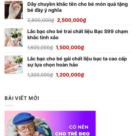
Dây chuyền khắc tên cho bé món quà tặng
là:
tại
bé đầy ý nghĩa
850,000₫.
là:
800,000₫.
Giá
Giá
2,600,000
₫
2,500,000
₫
gốc
hiện
Lắc bạc cho bé trai chất liệu Bạc S99 chạm
là:
tại
khắc tinh xảo
2,600,000₫.
là:
2,500,000₫.
Giá
Giá
1,600,000
₫
1,500,000
₫
gốc
hiện
Lắc bạc cho bé gái chất liệu bạc ta cao cấp
là:
tại
sự lựa chọn hoàn hảo
1,600,000₫.
là:
1,500,000₫.
Giá
Giá
1,300,000
₫
1,200,000
₫
gốc
hiện
là:
tại
1,300,000₫.
là:
BÀI VIẾT MỚI
1,200,000₫.