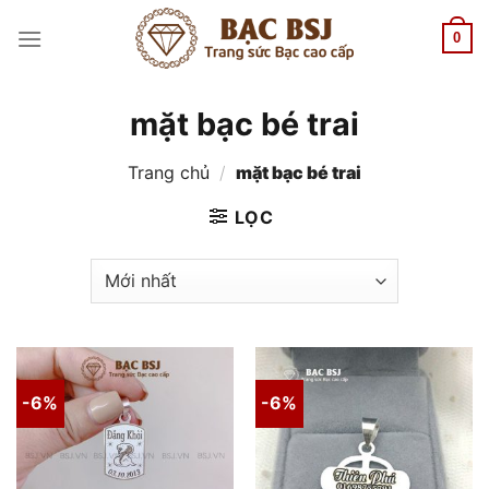
Chuyển
đến
0
nội
dung
mặt bạc bé trai
Trang chủ
/
mặt bạc bé trai
LỌC
-6%
-6%