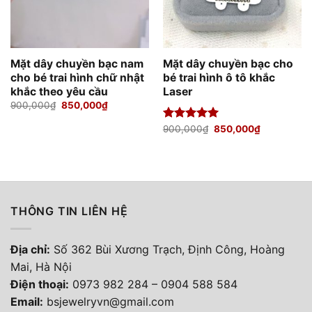
Mặt dây chuyền bạc nam
Mặt dây chuyền bạc cho
cho bé trai hình chữ nhật
bé trai hình ô tô khắc
khắc theo yêu cầu
Laser
Giá
Giá
900,000
₫
850,000
₫
gốc
hiện
là:
tại
Giá
Giá
Được xếp
900,000
₫
850,000
₫
900,000₫.
là:
gốc
hiện
hạng
5.00
850,000₫.
là:
tại
5 sao
900,000₫.
là:
850,000₫.
THÔNG TIN LIÊN HỆ
Địa chỉ:
Số 362 Bùi Xương Trạch, Định Công, Hoàng
Mai, Hà Nội
Điện thoại
:
0973 982 284
–
0904 588 584
Email:
bsjewelryvn@gmail.com