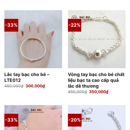
-33%
-22%
Lắc tay bạc cho bé –
Vòng tay bạc cho bé chất
LTE012
liệu bạc ta cao cấp quả
lắc dễ thương
Giá
Giá
450,000
₫
300,000
₫
gốc
hiện
Giá
Giá
450,000
₫
350,000
₫
là:
tại
gốc
hiện
450,000₫.
là:
là:
tại
300,000₫.
450,000₫.
là:
350,000₫.
-33%
-20%