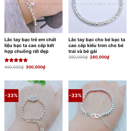
Lắc tay bạc trẻ em chất
Lắc tay bạc cho bé bạc ta
liệu bạc ta cao cấp kết
cao cấp kiểu trơn cho bé
hợp chuông rất đẹp
trai và bé gái
Giá
Giá
350,000
₫
280,000
₫
gốc
hiện
là:
tại
Giá
Giá
Được xếp
450,000
₫
300,000
₫
350,000₫.
là:
gốc
hiện
hạng
5.00
280,000₫.
là:
tại
5 sao
450,000₫.
là:
300,000₫.
-33%
-33%