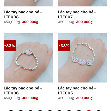
Lắc tay bạc cho bé –
Lắc tay bạc cho bé –
LTE008
LTE007
Giá
Giá
Giá
Giá
450,000
₫
300,000
₫
450,000
₫
300,000
₫
gốc
hiện
gốc
hiện
là:
tại
là:
tại
450,000₫.
là:
450,000₫.
là:
300,000₫.
300,000₫.
-33%
-33%
Lắc tay bạc cho bé –
Lắc tay bạc cho bé –
LTE006
LTE005
Giá
Giá
Giá
Giá
450,000
₫
300,000
₫
450,000
₫
300,000
₫
gốc
hiện
gốc
hiện
là:
tại
là:
tại
450,000₫.
là:
450,000₫.
là:
300,000₫.
300,000₫.