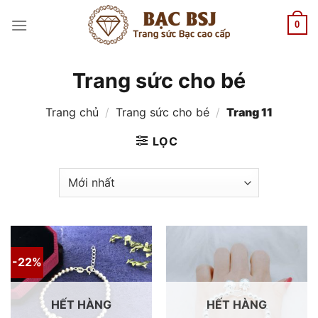
Chuyển
đến
0
nội
dung
Trang sức cho bé
Trang chủ
/
Trang sức cho bé
/
Trang 11
LỌC
-22%
HẾT HÀNG
HẾT HÀNG