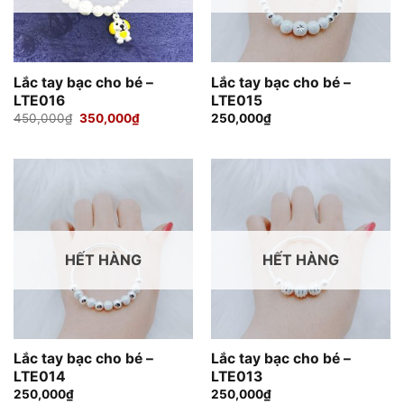
Lắc tay bạc cho bé –
Lắc tay bạc cho bé –
LTE016
LTE015
Giá
Giá
450,000
₫
350,000
₫
250,000
₫
gốc
hiện
là:
tại
450,000₫.
là:
350,000₫.
HẾT HÀNG
HẾT HÀNG
Lắc tay bạc cho bé –
Lắc tay bạc cho bé –
LTE014
LTE013
250,000
₫
250,000
₫