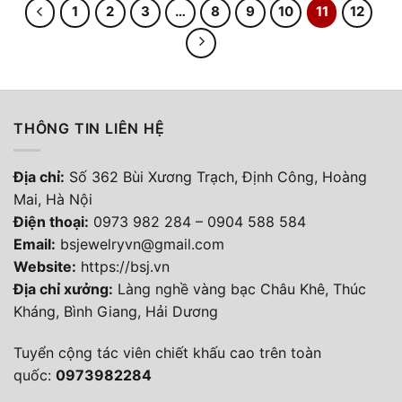
1
2
3
…
8
9
10
11
12
THÔNG TIN LIÊN HỆ
Địa chỉ:
Số 362 Bùi Xương Trạch, Định Công, Hoàng
Mai, Hà Nội
Điện thoại
:
0973 982 284
–
0904 588 584
Email:
bsjewelryvn@gmail.com
Website:
https://bsj.vn
Địa chỉ xưởng:
Làng nghề vàng bạc Châu Khê, Thúc
Kháng, Bình Giang, Hải Dương
Tuyển cộng tác viên chiết khấu cao trên toàn
quốc:
0973982284