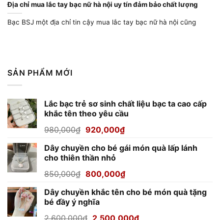
Địa chỉ mua lắc tay bạc nữ hà nội uy tín đảm bảo chất lượng
Bạc BSJ một địa chỉ tin cậy mua lắc tay bạc nữ hà nội cũng
SẢN PHẨM MỚI
Lắc bạc trẻ sơ sinh chất liệu bạc ta cao cấp
khắc tên theo yêu cầu
Giá
Giá
980,000
₫
920,000
₫
gốc
hiện
Dây chuyền cho bé gái món quà lấp lánh
là:
tại
cho thiên thần nhỏ
980,000₫.
là:
920,000₫.
Giá
Giá
850,000
₫
800,000
₫
gốc
hiện
Dây chuyền khắc tên cho bé món quà tặng
là:
tại
bé đầy ý nghĩa
850,000₫.
là:
800,000₫.
Giá
Giá
2,600,000
₫
2,500,000
₫