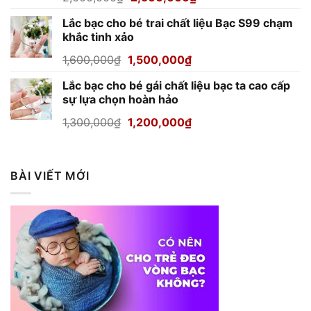
gốc
hiện
Lắc bạc cho bé trai chất liệu Bạc S99 chạm
là:
tại
khắc tinh xảo
2,600,000₫.
là:
2,500,000₫.
Giá
Giá
1,600,000
₫
1,500,000
₫
gốc
hiện
Lắc bạc cho bé gái chất liệu bạc ta cao cấp
là:
tại
sự lựa chọn hoàn hảo
1,600,000₫.
là:
1,500,000₫.
Giá
Giá
1,300,000
₫
1,200,000
₫
gốc
hiện
là:
tại
1,300,000₫.
là:
BÀI VIẾT MỚI
1,200,000₫.