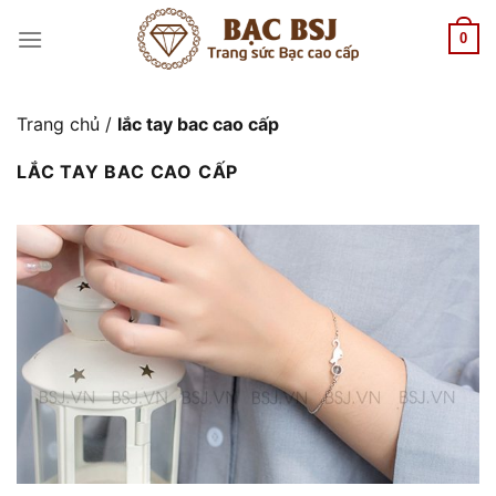
Chuyển
đến
0
nội
dung
Trang chủ
/
lắc tay bac cao cấp
LẮC TAY BAC CAO CẤP