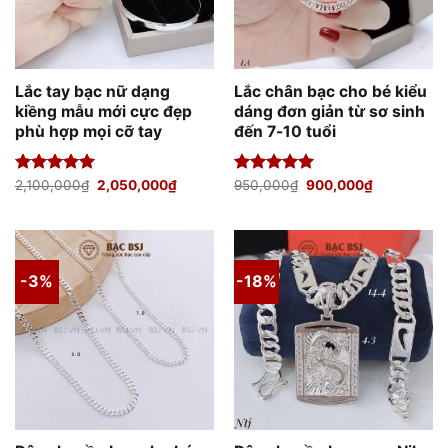
Lắc tay bạc nữ dạng
Lắc chân bạc cho bé kiểu
kiềng mẫu mới cực đẹp
dáng đơn giản từ sơ sinh
phù hợp mọi cỡ tay
đến 7-10 tuổi
Giá
Giá
Giá
Giá
Được xếp
2,100,000
₫
2,050,000
₫
Được xếp
950,000
₫
900,000
₫
gốc
hiện
gốc
hiện
hạng
5.00
hạng
5.00
là:
tại
là:
tại
5 sao
5 sao
2,100,000₫.
là:
950,000₫.
là:
2,050,000₫.
900,000₫.
-3%
-18%