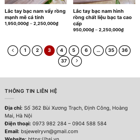
Lắc tay bạc nam vẩy rồng
Lắc tay bạc nam hình
mạnh mẽ cá tính
rồng chất liệu bạc ta cao
cấp
1,950,000
₫
–
2,250,000
₫
950,000
₫
–
2,250,000
₫
1
2
3
4
5
6
…
35
36
37
THÔNG TIN LIÊN HỆ
Địa chỉ:
Số 362 Bùi Xương Trạch, Định Công, Hoàng
Mai, Hà Nội
Điện thoại
:
0973 982 284
–
0904 588 584
Email:
bsjewelryvn@gmail.com
Website:
https://bsj.vn