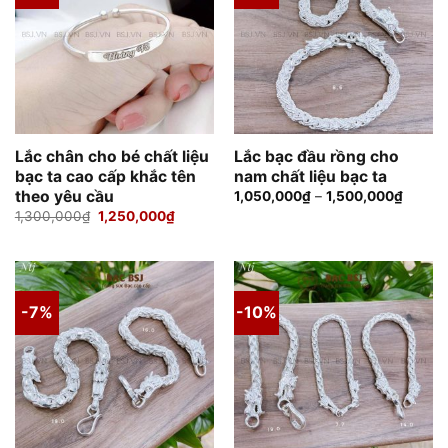
Lắc chân cho bé chất liệu
Lắc bạc đầu rồng cho
bạc ta cao cấp khắc tên
nam chất liệu bạc ta
theo yêu cầu
1,050,000
₫
–
1,500,000
₫
Giá
Giá
1,300,000
₫
1,250,000
₫
gốc
hiện
là:
tại
1,300,000₫.
là:
1,250,000₫.
-7%
-10%