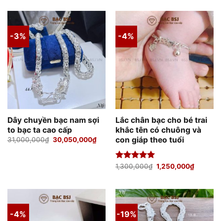
là:
tại
là:
tại
18,100,000₫.
là:
15,100,000₫.
là:
18,000,000₫.
15,00
-3%
-4%
Dây chuyền bạc nam sợi
Lắc chân bạc cho bé trai
to bạc ta cao cấp
khắc tên có chuông và
con giáp theo tuổi
Giá
Giá
31,000,000
₫
30,050,000
₫
gốc
hiện
là:
tại
31,000,000₫.
là:
30,050,000₫.
Giá
Giá
Được xếp
1,300,000
₫
1,250,000
₫
gốc
hiện
hạng
5.00
là:
tại
5 sao
1,300,000₫.
là:
1,250,0
-4%
-19%