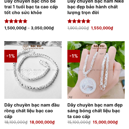
Dây chuyền bạc cho bé
Dây chuyền bạc nam Nike
trai 1 tuổi bạc ta cao cấp
bạc đẹp bảo hành chất
tốt cho sức khỏe
lượng trọn đời
Giá
Giá
Được xếp
1,500,000
₫
–
3,050,000
₫
Được xếp
1,900,000
₫
1,550,000
₫
gốc
hiện
hạng
5.00
hạng
5.00
là:
tại
5 sao
5 sao
1,900,000₫.
là:
1,550,00
-1%
-1%
Dây chuyền bạc nam đầu
Dây chuyền bạc nam đẹp
rồng chất liệu bạc cao
sáng bóng chất liệu bạc
cấp
ta cao cấp
Giá
Giá
Giá
Giá
18,100,000
₫
18,000,000
₫
15,100,000
₫
15,000,000
₫
gốc
hiện
gốc
hiện