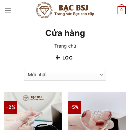
Chuyển
đến
0
nội
dung
Cửa hàng
Trang chủ
LỌC
-2%
-5%